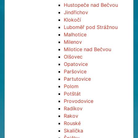
Hustopeče nad Bečvou
Jindřichov
Klokočí
Luboměř pod Strážnou
Malhotice
Milenov
Milotice nad Bečvou
Olšovec
Opatovice
Paršovice
Partutovice
Polom
Potštát
Provodovice
Radíkov
Rakov
Rouské
Skalička