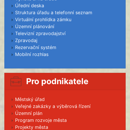
Úřední deska
Struktura úřadu a telefonní seznam
Virtuální prohlídka zámku
Územní plánování
Televizní zpravodajství
Zpravodaj
Rezervační systém
Mobilní rozhlas
Pro podnikatele
Městský úřad
Veřejné zakázky a výběrová řízení
Územní plán
Program rozvoje města
Projekty města