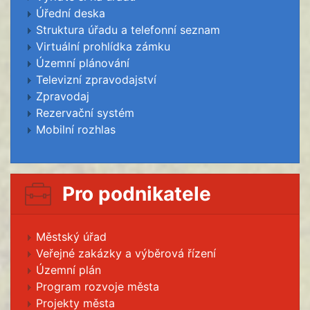
Úřední deska
Struktura úřadu a telefonní seznam
Virtuální prohlídka zámku
Územní plánování
Televizní zpravodajství
Zpravodaj
Rezervační systém
Mobilní rozhlas
Pro podnikatele
Městský úřad
Veřejné zakázky a výběrová řízení
Územní plán
Program rozvoje města
Projekty města