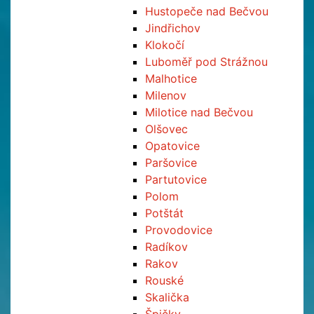
Hustopeče nad Bečvou
Jindřichov
Klokočí
Luboměř pod Strážnou
Malhotice
Milenov
Milotice nad Bečvou
Olšovec
Opatovice
Paršovice
Partutovice
Polom
Potštát
Provodovice
Radíkov
Rakov
Rouské
Skalička