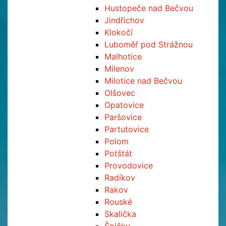
Hustopeče nad Bečvou
Jindřichov
Klokočí
Luboměř pod Strážnou
Malhotice
Milenov
Milotice nad Bečvou
Olšovec
Opatovice
Paršovice
Partutovice
Polom
Potštát
Provodovice
Radíkov
Rakov
Rouské
Skalička