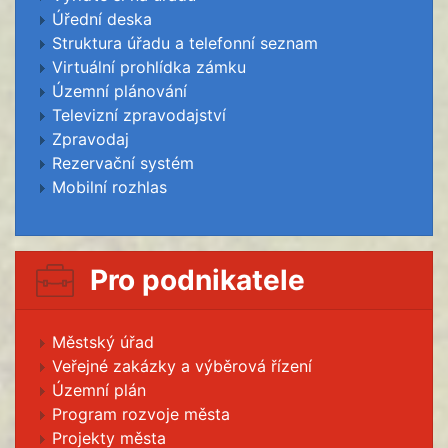
Úřední deska
Struktura úřadu a telefonní seznam
Virtuální prohlídka zámku
Územní plánování
Televizní zpravodajství
Zpravodaj
Rezervační systém
Mobilní rozhlas
Pro podnikatele
Městský úřad
Veřejné zakázky a výběrová řízení
Územní plán
Program rozvoje města
Projekty města