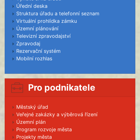
Úřední deska
Struktura úřadu a telefonní seznam
Virtuální prohlídka zámku
Územní plánování
Televizní zpravodajství
Zpravodaj
Rezervační systém
Mobilní rozhlas
Pro podnikatele
Městský úřad
Veřejné zakázky a výběrová řízení
Územní plán
Program rozvoje města
Projekty města