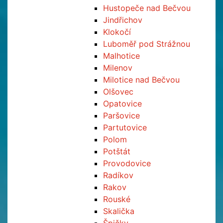
Hustopeče nad Bečvou
Jindřichov
Klokočí
Luboměř pod Strážnou
Malhotice
Milenov
Milotice nad Bečvou
Olšovec
Opatovice
Paršovice
Partutovice
Polom
Potštát
Provodovice
Radíkov
Rakov
Rouské
Skalička