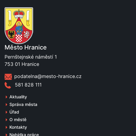
Město Hranice
Pernštejnské náměstí 1
753 01 Hranice
podatelna@mesto-hranice.cz
581 828 111
Aktuality
Správa města
Úřad
O městě
Kontakty
Nabídka práce