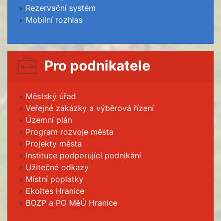
Rezervační systém
Mobilní rozhlas
Pro podnikatele
Městský úřad
Veřejné zakázky a výběrová řízení
Územní plán
Program rozvoje města
Projekty města
Instituce podporující podnikání
Užitečné odkazy
Místní poplatky
Ekoltes Hranice
BOZP a PO MěÚ Hranice