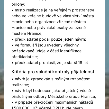
přílohy;
• místo realizace je na veřejném prostranství
nebo ve veřejné budově ve vlastnictví města
Hranic nebo organizace zřízené městem
Hranice nebo právnické osoby založené
městem Hranice;
• předkladatel podal pouze jeden návrh;
• ve formuláři jsou uvedeny všechny
požadované údaje v části identifikace
předkladatele;
• předkladatel prohlásil, že je starší 18 let
Kritéria pro splnění kontroly přijatelnosti:
• návrh je zpracován s reálným rozpočtem
realizace;
• návrh byl hodnocen jako přijatelný věcně
příslušnými odbory Městského úřadu Hranice;
• v případě překročení maximálních nákladů
1.500.000,- Kč včetně DPH bude návrh