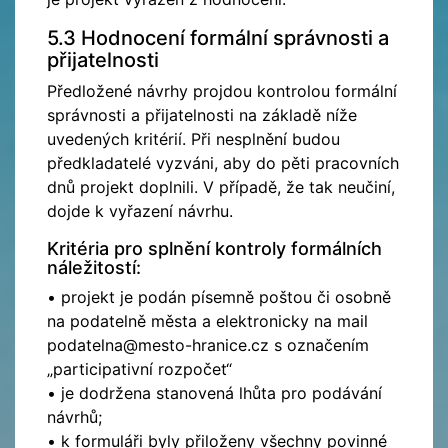
5.3 Hodnocení formální správnosti a
přijatelnosti
Předložené návrhy projdou kontrolou formální
správnosti a přijatelnosti na základě níže
uvedených kritérií. Při nesplnění budou
předkladatelé vyzváni, aby do pěti pracovních
dnů projekt doplnili. V případě, že tak neučiní,
dojde k vyřazení návrhu.
Kritéria pro splnění kontroly formálních
náležitostí:
• projekt je podán písemně poštou či osobně
na podatelně města a elektronicky na mail
podatelna@mesto-hranice.cz s označením
„participativní rozpočet“
• je dodržena stanovená lhůta pro podávání
návrhů;
• k formuláři byly přiloženy všechny povinné