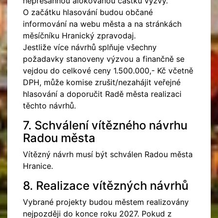
nepřesáhnou alokovanou částku výzvy.
O začátku hlasování budou občané
informování na webu města a na stránkách
měsíčníku Hranický zpravodaj.
Jestliže více návrhů splňuje všechny
požadavky stanoveny výzvou a finančně se
vejdou do celkové ceny 1.500.000,- Kč včetně
DPH, může komise zrušit/nezahájit veřejné
hlasování a doporučit Radě města realizaci
těchto návrhů.
7. Schválení vítězného návrhu
Radou města
Vítězný návrh musí být schválen Radou města
Hranice.
8. Realizace vítězných návrhů
Vybrané projekty budou městem realizovány
nejpozději do konce roku 2027. Pokud z