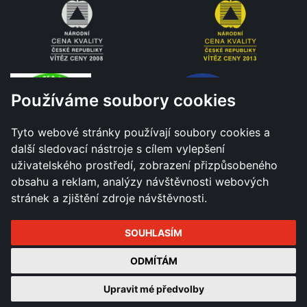
Používáme soubory cookies
Tyto webové stránky používají soubory cookies a
další sledovací nástroje s cílem vylepšení
uživatelského prostředí, zobrazení přizpůsobeného
obsahu a reklam, analýzy návštěvnosti webových
stránek a zjištění zdroje návštěvnosti.
SOUHLASÍM
Všechna práva vyhrazena - Město Hranice © 2026 |
ODMÍTÁM
Změnit nastavení cookies
Upravit mé předvolby
Tvorba a správa webu