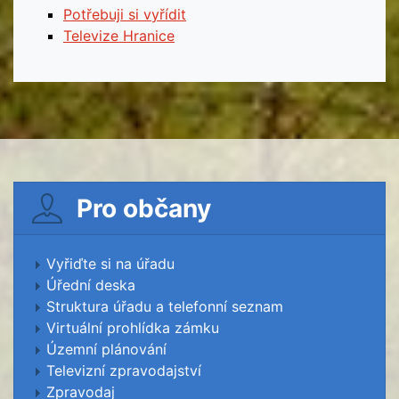
Potřebuji si vyřídit
Televize Hranice
Pro občany
Vyřiďte si na úřadu
Úřední deska
Struktura úřadu a telefonní seznam
Virtuální prohlídka zámku
Územní plánování
Televizní zpravodajství
Zpravodaj