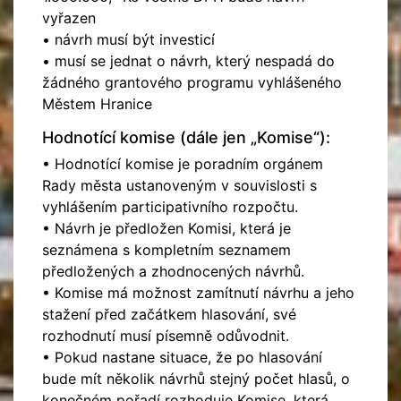
vyřazen
• návrh musí být investicí
• musí se jednat o návrh, který nespadá do
žádného grantového programu vyhlášeného
Městem Hranice
Hodnotící komise (dále jen „Komise“):
• Hodnotící komise je poradním orgánem
Rady města ustanoveným v souvislosti s
vyhlášením participativního rozpočtu.
• Návrh je předložen Komisi, která je
seznámena s kompletním seznamem
předložených a zhodnocených návrhů.
• Komise má možnost zamítnutí návrhu a jeho
stažení před začátkem hlasování, své
rozhodnutí musí písemně odůvodnit.
• Pokud nastane situace, že po hlasování
bude mít několik návrhů stejný počet hlasů, o
konečném pořadí rozhoduje Komise, která