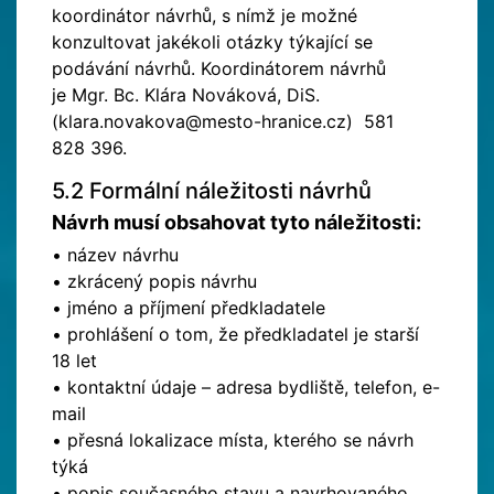
koordinátor návrhů, s nímž je možné
konzultovat jakékoli otázky týkající se
podávání návrhů. Koordinátorem návrhů
je Mgr. Bc. Klára Nováková, DiS.
(klara.novakova@mesto-hranice.cz) 581
828 396.
5.2 Formální náležitosti návrhů
Návrh musí obsahovat tyto náležitosti:
• název návrhu
• zkrácený popis návrhu
• jméno a příjmení předkladatele
• prohlášení o tom, že předkladatel je starší
18 let
• kontaktní údaje – adresa bydliště, telefon, e-
mail
• přesná lokalizace místa, kterého se návrh
týká
• popis současného stavu a navrhovaného