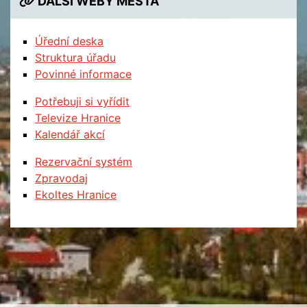
DALŠÍ WEBY MĚSTA
Úřední deska
Struktura úřadu
Povinné informace
Potřebuji si vyřídit
Televize Hranice
Kalendář akcí
Rezervační systém
Zpravodaj
Ekoltes Hranice