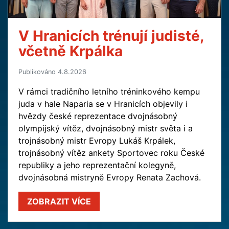
V Hranicích trénují judisté,
včetně Krpálka
Publikováno 4.8.2026
V rámci tradičního letního tréninkového kempu
juda v hale Naparia se v Hranicích objevily i
hvězdy české reprezentace dvojnásobný
olympijský vítěz, dvojnásobný mistr světa i a
trojnásobný mistr Evropy Lukáš Krpálek,
trojnásobný vítěz ankety Sportovec roku České
republiky a jeho reprezentační kolegyně,
dvojnásobná mistryně Evropy Renata Zachová.
ZOBRAZIT VÍCE