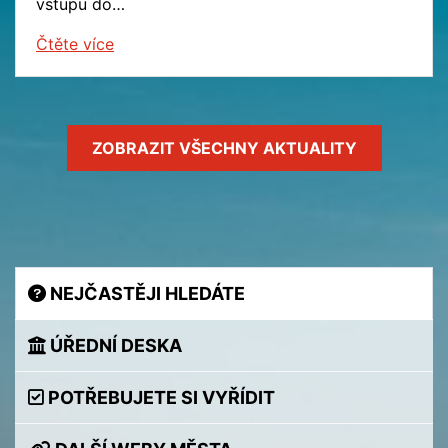
vstupu do…
Čtěte více
ZOBRAZIT
VŠECHNY
AKTUALITY
NEJČASTĚJI HLEDÁTE
ÚŘEDNÍ DESKA
POTŘEBUJETE SI VYŘÍDIT