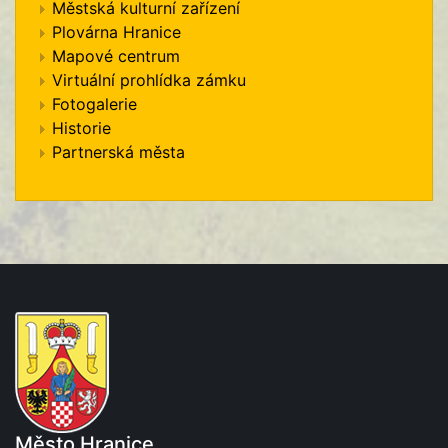
Městská kulturní zařízení
Plovárna Hranice
Mapové centrum
Virtuální prohlídka zámku
Fotogalerie
Historie
Partnerská města
Město Hranice