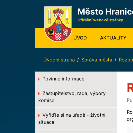
Město Hranic
Oficiální webové stránky
(CURRENT)
ÚVOD
AKTUALITY
Úvodní strana
Správa města
Rozpoč
Povinné informace
Zastupitelstvo, rada, výbory,
Pu
komise
Ro
Vyřiďte si na úřadě - životní
or
situace