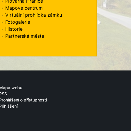
Plovárna Hranice
Mapové centrum
Virtuální prohlídka zámku
Fotogalerie
Historie
Partnerská města
Mapa webu
RSS
Prohlášení o přístupnosti
Přihlášení