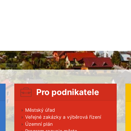
Pro podnikatele
Městský úřad
Veřejné zakázky a výběrová řízení
Územní plán