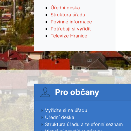
Úřední deska
Struktura úřadu
Povinné informace
Potřebuji si vyřídit
Televize Hranice
Pro občany
Vyřiďte si na úřadu
Úřední deska
Struktura úřadu a telefonní seznam