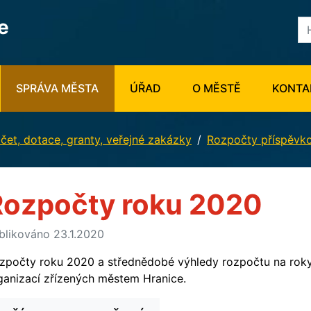
e
SPRÁVA MĚSTA
ÚŘAD
O MĚSTĚ
KONTA
et, dotace, granty, veřejné zakázky
Rozpočty příspěvko
Rozpočty roku 2020
blikováno 23.1.2020
zpočty roku 2020 a střednědobé výhledy rozpočtu na rok
ganizací zřízených městem Hranice.