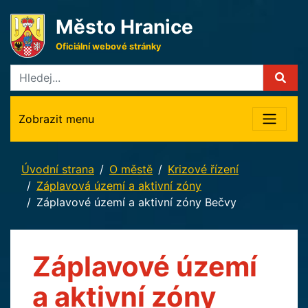
Město Hranice
Oficiální webové stránky
Zobrazit menu
Úvodní strana
O městě
Krizové řízení
Záplavová území a aktivní zóny
Záplavové území a aktivní zóny Bečvy
Záplavové území
a aktivní zóny