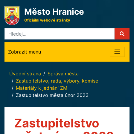
Město Hranice
Oficiální webové stránky
Zobrazit menu
Úvodní strana
Správa města
Zastupitelstvo, rada, výbory, komise
Materiály k jednání ZM
Zastupitelstvo města únor 2023
Zastupitelstvo