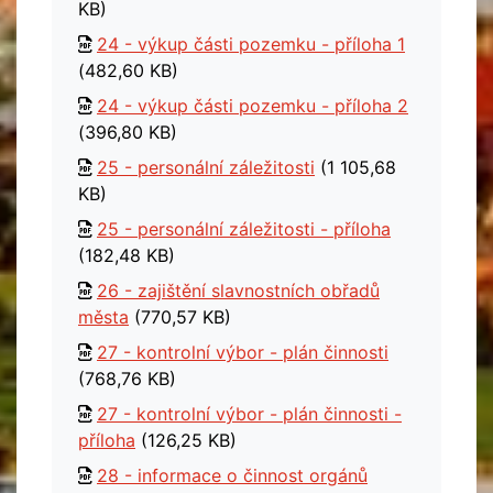
KB)
24 - výkup části pozemku - příloha 1
(482,60 KB)
24 - výkup části pozemku - příloha 2
(396,80 KB)
25 - personální záležitosti
(1 105,68
KB)
25 - personální záležitosti - příloha
(182,48 KB)
26 - zajištění slavnostních obřadů
města
(770,57 KB)
27 - kontrolní výbor - plán činnosti
(768,76 KB)
27 - kontrolní výbor - plán činnosti -
příloha
(126,25 KB)
28 - informace o činnost orgánů