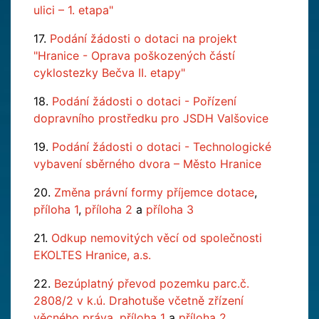
ulici – 1. etapa"
17.
Podání žádosti o dotaci na projekt
"Hranice - Oprava poškozených částí
cyklostezky Bečva II. etapy"
18.
Podání žádosti o dotaci - Pořízení
dopravního prostředku pro JSDH Valšovice
19.
Podání žádosti o dotaci - Technologické
vybavení sběrného dvora – Město Hranice
20.
Změna právní formy příjemce dotace
,
příloha 1
,
příloha 2
a
příloha 3
21.
Odkup nemovitých věcí od společnosti
EKOLTES Hranice, a.s.
22.
Bezúplatný převod pozemku parc.č.
2808/2 v k.ú. Drahotuše včetně zřízení
věcného práva
,
příloha 1
a
příloha 2