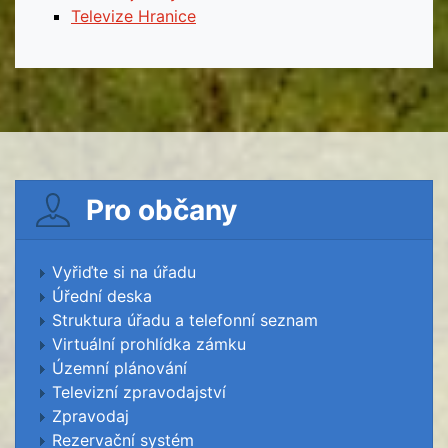
Televize Hranice
Pro občany
Vyřiďte si na úřadu
Úřední deska
Struktura úřadu a telefonní seznam
Virtuální prohlídka zámku
Územní plánování
Televizní zpravodajství
Zpravodaj
Rezervační systém