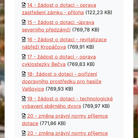
14 - žádost o dotaci - oprava
zastřešení zámku - příloha
(122,23 KB)
15 - žádost o dotaci -úprava
severního předzámčí
(769,78 KB)
16 - žádost o dotaci - revitalizace
nábřeží Kropáčova
(769,91 KB)
17 - žádost o dotaci - oprava
cyklostezky Bečva
(769,83 KB)
18- žádost o dotaci - pořízení
dopravního prostředku pro hasiče
Valšovice
(769,93 KB)
19 - žádost o dotaci - technologické
vybavení sběrného dvora
(769,97 KB)
20 - změna právní normy příjemce
dotace
(771,86 KB)
20 - změna právní normy příjemce