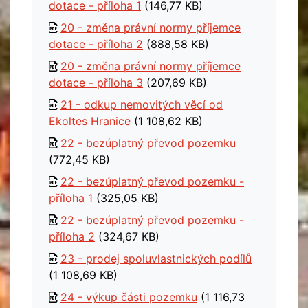
dotace - příloha 1
(146,77 KB)
20 - změna právní normy příjemce
dotace - příloha 2
(888,58 KB)
20 - změna právní normy příjemce
dotace - příloha 3
(207,69 KB)
21 - odkup nemovitých věcí od
Ekoltes Hranice
(1 108,62 KB)
22 - bezúplatný převod pozemku
(772,45 KB)
22 - bezúplatný převod pozemku -
příloha 1
(325,05 KB)
22 - bezúplatný převod pozemku -
příloha 2
(324,67 KB)
23 - prodej spoluvlastnických podílů
(1 108,69 KB)
24 - výkup části pozemku
(1 116,73