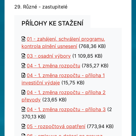
29. Různé - zastupitelé
PŘÍLOHY KE STAŽENÍ
01 - zahájení, schválení programu,
kontrola plnění usnesení
(768,36 KB)
03 - osadní výbory
(1 109,85 KB)
04 - 1. změna rozpočtu
(785,27 KB)
04 - 1. změna rozpočtu - příloha 1
investiční výdaje
(15,75 KB)
04 - 1. změna rozpočtu - příloha 2
převody
(23,65 KB)
04 - 1. změna rozpočtu - příloha 3
(2
370,13 KB)
05 - rozpočtová opatření
(773,94 KB)