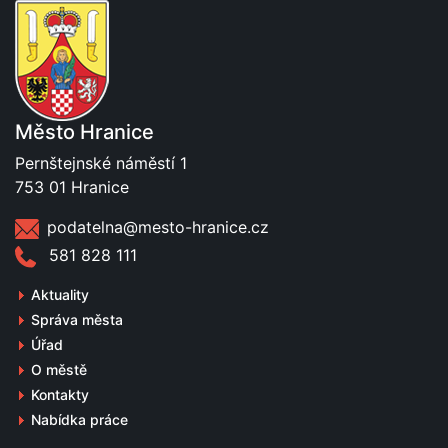
Město Hranice
Pernštejnské náměstí 1
753 01 Hranice
podatelna@mesto-hranice.cz
581 828 111
Aktuality
Správa města
Úřad
O městě
Kontakty
Nabídka práce