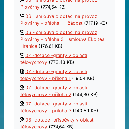
06 - smlouva o dotaci na provoz
Plovárny
(774,54 KB)
06 - smlouva o dotaci na provoz
Plovárny - příloha 1 - žádost
(717,19 KB)
06 - smlouva o dotaci na provoz
Plovárny - příloha 2 - smlouva Ekoltes
Hranice
(176,61 KB)
07 -dotace -granty v oblasti
tělovýchovy
(773,43 KB)
07 -dotace -granty v oblasti
tělovýchovy - příloha 1
(19,04 KB)
07 -dotace -granty v oblasti
tělovýchovy - příloha 2
(144,30 KB)
07 -dotace -granty v oblasti
tělovýchovy - příloha 3
(140,59 KB)
08 -dotace -příspěvky v oblasti
tělovýchovy
(774,64 KB)