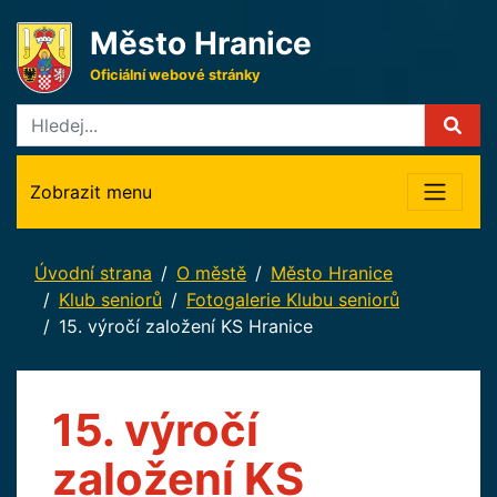
Město Hranice
Oficiální webové stránky
Zobrazit menu
Úvodní strana
O městě
Město Hranice
Klub seniorů
Fotogalerie Klubu seniorů
15. výročí založení KS Hranice
15. výročí
založení KS