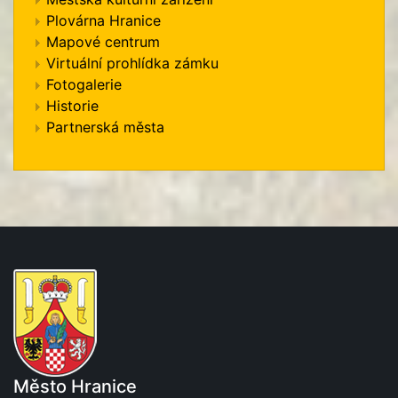
Plovárna Hranice
Mapové centrum
Virtuální prohlídka zámku
Fotogalerie
Historie
Partnerská města
Město Hranice