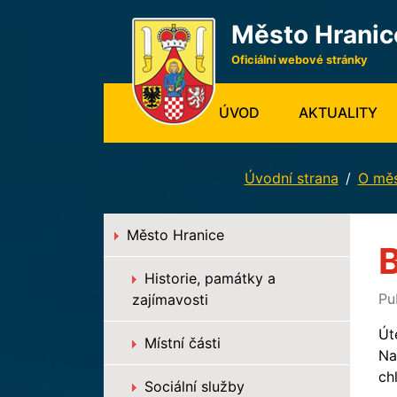
Město Hranic
Oficiální webové stránky
(CURRENT)
ÚVOD
AKTUALITY
Úvodní strana
O mě
Město Hranice
Historie, památky a
Pu
zajímavosti
Út
Místní části
Na
ch
Sociální služby