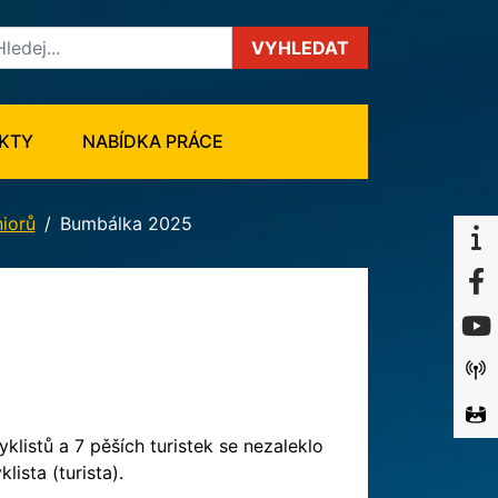
VYHLEDAT
KTY
NABÍDKA PRÁCE
niorů
Bumbálka 2025
klistů a 7 pěších turistek se nezaleklo
lista (turista).