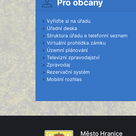
Pro občany
Vyřiďte si na úřadu
Úřední deska
Struktura úřadu a telefonní seznam
Virtuální prohlídka zámku
Územní plánování
Televizní zpravodajství
Zpravodaj
Rezervační systém
Mobilní rozhlas
Město Hranice