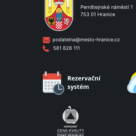
Pernštejnské náměstí 1
753 01 Hranice
podatelna@mesto-hranice.cz
581 828 111