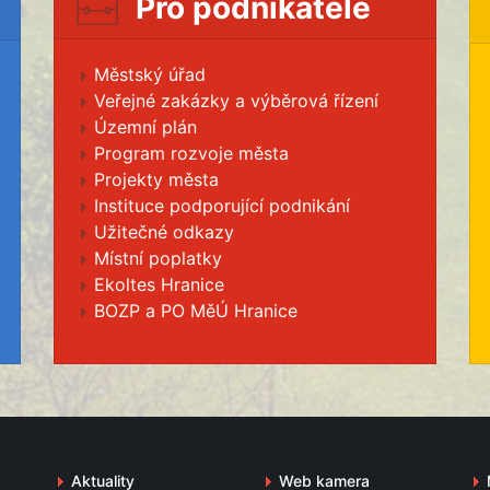
Pro podnikatele
Městský úřad
Veřejné zakázky a výběrová řízení
Územní plán
Program rozvoje města
Projekty města
Instituce podporující podnikání
Užitečné odkazy
Místní poplatky
Ekoltes Hranice
BOZP a PO MěÚ Hranice
Aktuality
Web kamera