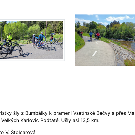
ristky šly z Bumbálky k prameni Vsetínské Bečvy a přes 
 Velkých Karlovic Podťaté. Ušly asi 13,5 km.
to V. Štolcarová