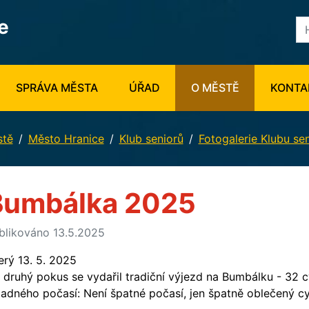
e
SPRÁVA MĚSTA
ÚŘAD
O MĚSTĚ
KONTA
stě
Město Hranice
Klub seniorů
Fotogalerie Klubu se
Bumbálka 2025
blikováno 13.5.2025
erý 13. 5. 2025
 druhý pokus se vydařil tradiční výjezd na Bumbálku - 32 cy
ladného počasí: Není špatné počasí, jen špatně oblečený cyk