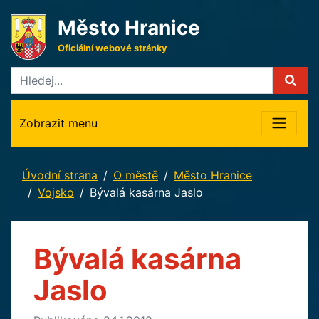
Město Hranice
Oficiální webové stránky
Zobrazit menu
Úvodní strana
O městě
Město Hranice
Vojsko
Bývalá kasárna Jaslo
Bývalá kasárna
Jaslo