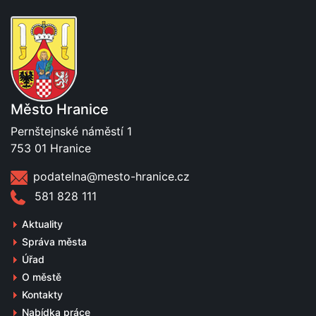
Město Hranice
Pernštejnské náměstí 1
753 01 Hranice
podatelna@mesto-hranice.cz
581 828 111
Aktuality
Správa města
Úřad
O městě
Kontakty
Nabídka práce