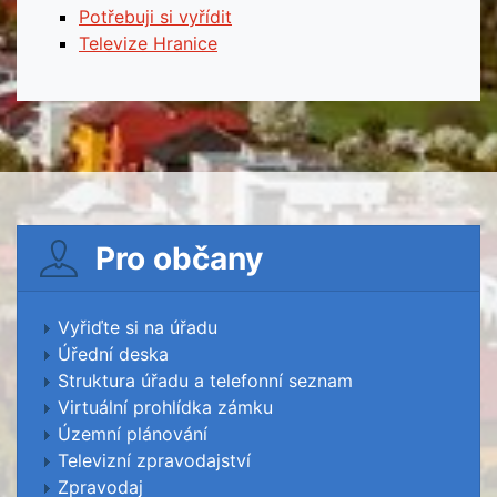
Potřebuji si vyřídit
Televize Hranice
Pro občany
Vyřiďte si na úřadu
Úřední deska
Struktura úřadu a telefonní seznam
Virtuální prohlídka zámku
Územní plánování
Televizní zpravodajství
Zpravodaj