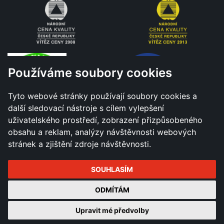
Používáme soubory cookies
Tyto webové stránky používají soubory cookies a
další sledovací nástroje s cílem vylepšení
uživatelského prostředí, zobrazení přizpůsobeného
obsahu a reklam, analýzy návštěvnosti webových
stránek a zjištění zdroje návštěvnosti.
SOUHLASÍM
Všechna práva vyhrazena - Město Hranice © 2026 |
ODMÍTÁM
Změnit nastavení cookies
Upravit mé předvolby
Tvorba a správa webu