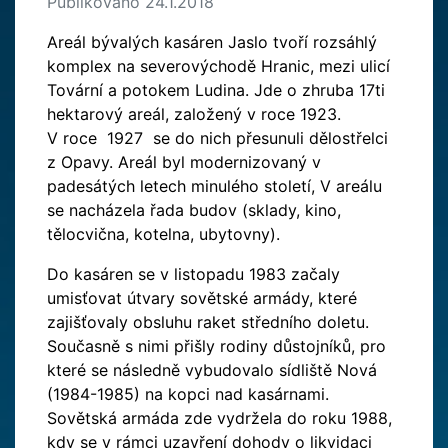
Publikováno 24.1.2018
Areál bývalých kasáren Jaslo tvoří rozsáhlý
komplex na severovýchodě Hranic, mezi ulicí
Tovární a potokem Ludina. Jde o zhruba 17ti
hektarový areál, založený v roce 1923.
V roce 1927 se do nich přesunuli dělostřelci
z Opavy. Areál byl modernizovaný v
padesátých letech minulého století, V areálu
se nacházela řada budov (sklady, kino,
tělocvična, kotelna, ubytovny).
Do kasáren se v listopadu 1983 začaly
umisťovat útvary sovětské armády, které
zajišťovaly obsluhu raket středního doletu.
Současně s nimi přišly rodiny důstojníků, pro
které se následně vybudovalo sídliště Nová
(1984-1985) na kopci nad kasárnami.
Sovětská armáda zde vydržela do roku 1988,
kdy se v rámci uzavření dohody o likvidaci