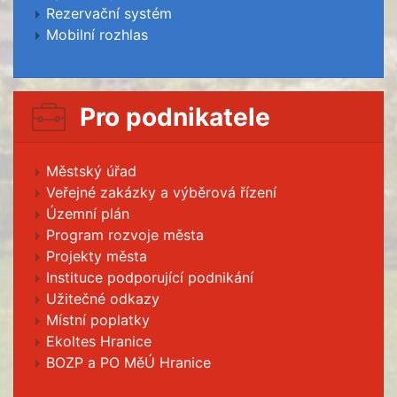
Rezervační systém
Mobilní rozhlas
Pro podnikatele
Městský úřad
Veřejné zakázky a výběrová řízení
Územní plán
Program rozvoje města
Projekty města
Instituce podporující podnikání
Užitečné odkazy
Místní poplatky
Ekoltes Hranice
BOZP a PO MěÚ Hranice