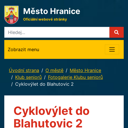
Město Hranice
Oficiální webové stránky
Zobrazit menu
Úvodní strana
O městě
Město Hranice
Klub seniorů
Fotogalerie Klubu seniorů
Cyklovýlet do Blahutovic 2
Cyklovýlet do
Blahutovic 2