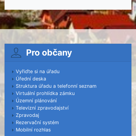
Pro občany
Vyřiďte si na úřadu
Úřední deska
Struktura úřadu a telefonní seznam
Virtuální prohlídka zámku
Územní plánování
Televizní zpravodajství
Zpravodaj
Rezervační systém
Mobilní rozhlas