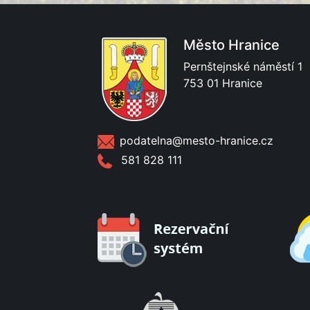
Město Hranice
Pernštejnské náměstí 1
753 01 Hranice
podatelna@mesto-hranice.cz
581 828 111