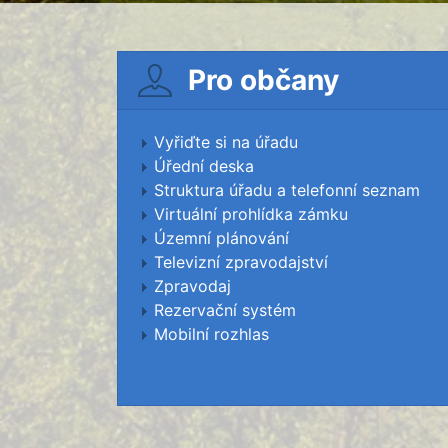
Pro občany
Vyřiďte si na úřadu
Úřední deska
Struktura úřadu a telefonní seznam
Virtuální prohlídka zámku
Územní plánování
Televizní zpravodajství
Zpravodaj
Rezervační systém
Mobilní rozhlas