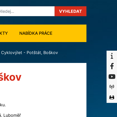
VYHLEDAT
KTY
NABÍDKA PRÁCE
Cyklovýlet - Potštát, Boškov
oškov
ku.
ná, Luboměř