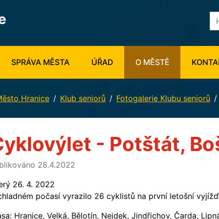
e
SPRÁVA MĚSTA
ÚŘAD
O MĚSTĚ
KONTA
ěsto Hranice
Klub seniorů
Fotogalerie Klubu seniorů
yklovýlet - Potštát, B
blikováno 28.4.2022
erý 26. 4. 2022
chladném počasí vyrazilo 26 cyklistů na první letošní vyjížď
asa: Hranice, Velká, Bělotín, Nejdek, Jindřichov, Čarda, Lip