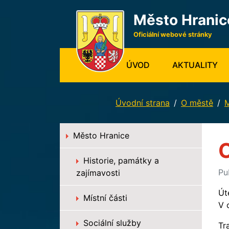
Město Hranic
Oficiální webové stránky
(CURRENT)
ÚVOD
AKTUALITY
Úvodní strana
O městě
M
Město Hranice
C
Historie, památky a
Pu
zajímavosti
Út
Místní části
V 
Sociální služby
Tr