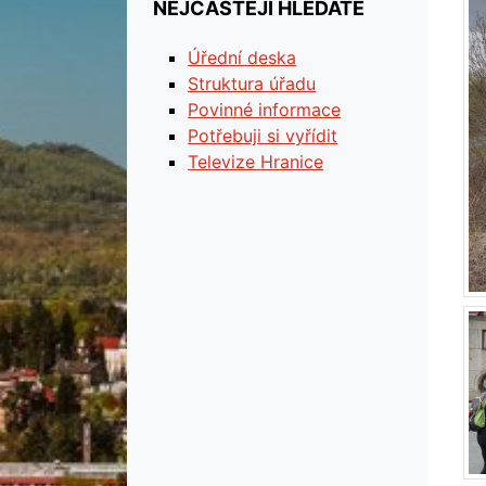
NEJČASTĚJI HLEDÁTE
Úřední deska
Struktura úřadu
Povinné informace
Potřebuji si vyřídit
Televize Hranice