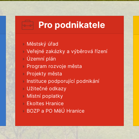
Pro podnikatele
Městský úřad
Veřejné zakázky a výběrová řízení
Územní plán
Program rozvoje města
Projekty města
Instituce podporující podnikání
Užitečné odkazy
Místní poplatky
Ekoltes Hranice
BOZP a PO MěÚ Hranice