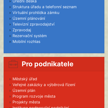
Úřední deska
Struktura úřadu a telefonní seznam
Virtuální prohlídka zámku
Územní plánování
Televizní zpravodajství
Zpravodaj
Rezervační systém
Mobilní rozhlas
Pro podnikatele
Městský úřad
Veřejné zakázky a výběrová řízení
Územní plán
Program rozvoje města
Projekty města
Instituce podporující podnikání