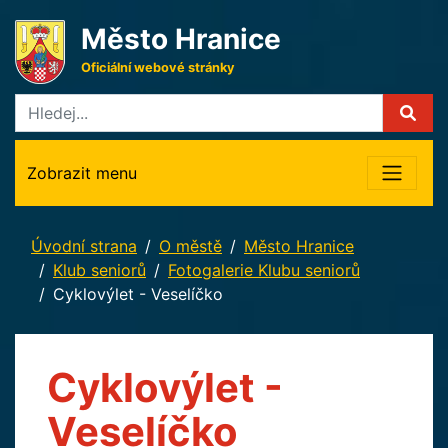
Město Hranice
Oficiální webové stránky
Zobrazit menu
Úvodní strana
O městě
Město Hranice
Klub seniorů
Fotogalerie Klubu seniorů
Cyklovýlet - Veselíčko
Cyklovýlet -
Veselíčko