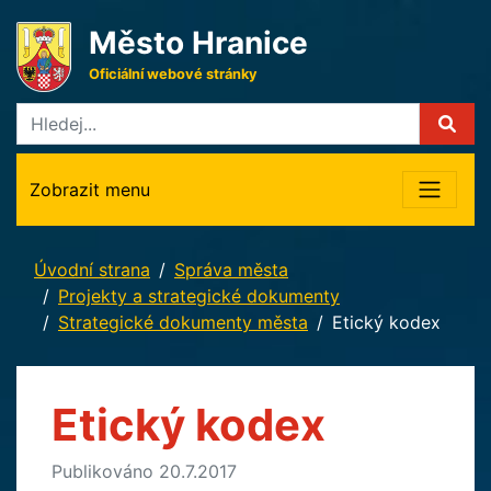
Město Hranice
Oficiální webové stránky
Zobrazit menu
Úvodní strana
Správa města
Projekty a strategické dokumenty
Strategické dokumenty města
Etický kodex
Etický kodex
Publikováno 20.7.2017