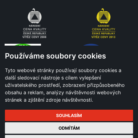
Používáme soubory cookies
Tyto webové stránky používají soubory cookies a
další sledovací nástroje s cílem vylepšení
uživatelského prostředí, zobrazení přizpůsobeného
obsahu a reklam, analýzy návštěvnosti webových
stránek a zjištění zdroje návštěvnosti.
SOUHLASÍM
Všechna práva vyhrazena - Město Hranice © 2026 |
ODMÍTÁM
Změnit nastavení cookies