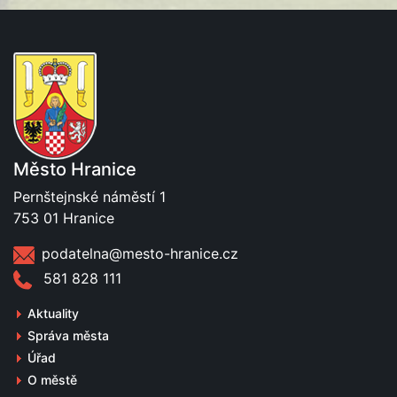
Město Hranice
Pernštejnské náměstí 1
753 01 Hranice
podatelna@mesto-hranice.cz
581 828 111
Aktuality
Správa města
Úřad
O městě