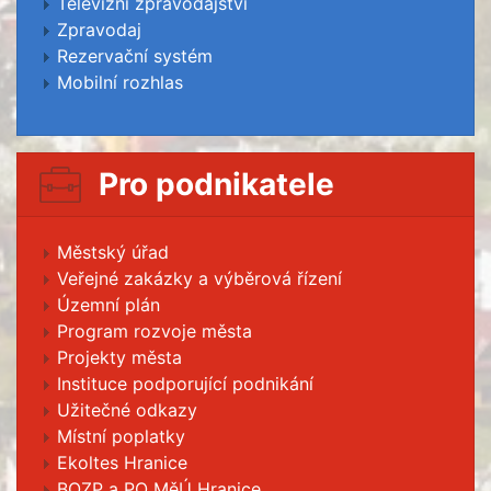
Televizní zpravodajství
Zpravodaj
Rezervační systém
Mobilní rozhlas
Pro podnikatele
Městský úřad
Veřejné zakázky a výběrová řízení
Územní plán
Program rozvoje města
Projekty města
Instituce podporující podnikání
Užitečné odkazy
Místní poplatky
Ekoltes Hranice
BOZP a PO MěÚ Hranice