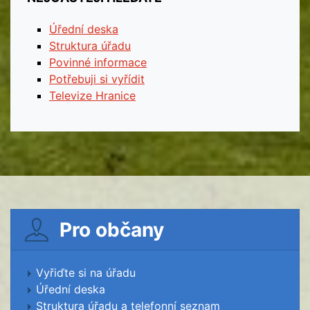
Úřední deska
Struktura úřadu
Povinné informace
Potřebuji si vyřídit
Televize Hranice
Pro občany
Vyřiďte si na úřadu
Úřední deska
Struktura úřadu a telefonní seznam