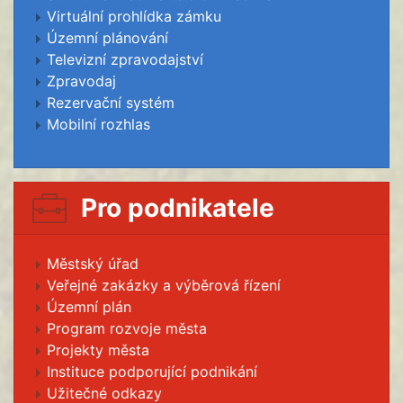
Virtuální prohlídka zámku
Územní plánování
Televizní zpravodajství
Zpravodaj
Rezervační systém
Mobilní rozhlas
Pro podnikatele
Městský úřad
Veřejné zakázky a výběrová řízení
Územní plán
Program rozvoje města
Projekty města
Instituce podporující podnikání
Užitečné odkazy