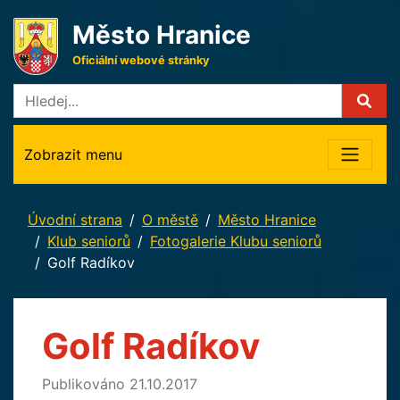
Město Hranice
Oficiální webové stránky
Zobrazit menu
Úvodní strana
O městě
Město Hranice
Klub seniorů
Fotogalerie Klubu seniorů
Golf Radíkov
Golf Radíkov
Publikováno 21.10.2017