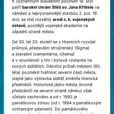
K významným stavebním počinům 18. stol.
patří
barokní chrám Stětí sv. Jana Křtitele
na
náměstí a nejvýznamnější stavbou 2. pol. 19.
stol. se stal rozsáhlý
areál c. k. vojenských
ústavů
, pozdější vojenské akademie na
západní straně města.
Od 50. let 20. století se v Hranicích rozvíjel
průmysl, především strojírenský (Sigma)
a stavební (cementárna, cihelna)
a v souvislosti s tím i bytová výstavba na
nových sídlištích. Dálniční průtah městem (80.
léta) pozměnil tvářnost severní části města,
stejně jako výstavba sídlišť změnila hranická
předměstí. Historické jádro města (kromě
předzámčí na severní straně zámku) však
zůstalo zachováno a od r. 1992 je
památkovou zónou (od r. 1994 s památkovým
ochranným pásmem). Do památkového