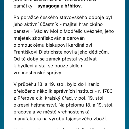
památky -
synagoga
a
hřbitov
.
Po porážce českého stavovského odboje byl
jeho aktivní účastník - majitel hranického
panství - Václav Mol z Modřelic uvězněn, jeho
majetek zkonfiskován a darován
olomouckému biskupovi kardinálovi
Františkovi Dietrichsteinovi a jeho dědicům.
Od té doby se zámek přestal využívat
k bydlení a stal se pouze sídlem
vrchnostenské správy.
V průběhu 18. a 19. stol. bylo do Hranic
přeloženo několik správních institucí - r. 1783
z Přerova c.k. krajský úřad, v pol. 19. stol.
okresní hejtmanství. Na přelomu 18. a 19. stol.
pracovala ve městě vrchnostenská
manufaktura na výrobu fajansového zboží.