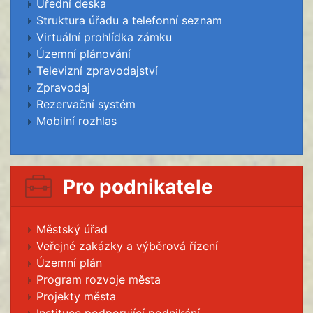
Úřední deska
Struktura úřadu a telefonní seznam
Virtuální prohlídka zámku
Územní plánování
Televizní zpravodajství
Zpravodaj
Rezervační systém
Mobilní rozhlas
Pro podnikatele
Městský úřad
Veřejné zakázky a výběrová řízení
Územní plán
Program rozvoje města
Projekty města