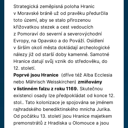
Strategická zeměpisná poloha Hranic
v Moravské bráně už od pravěku předurčila
toto území, aby se stalo přirozenou
křižovatkou stezek a cest vedoucích
z Pomoraví do severní a severovýchodní
Evropy, na Opavsko a do Pováží. Osídlení
v širším okolí města dokládají archeologické
nálezy již od starší doby kamenné. Samotné
Hranice datují svůj vznik do středověku, do
12. století.
Poprvé jsou Hranice
(dříve též Alba Ecclesia
nebo Mährisch Weisskirchen)
zmiňovány
v listinném falzu z roku 1169.
Skutečnou
existenci osady lze předpokládat od konce 12.
stol.. Tato kolonizace je spojována se jménem
rajhradského benediktinského mnicha Jurika.
Od počátku 13. století jsou Hranice majetkem
premonstrátů z Hradiska u Olomouce a jsou