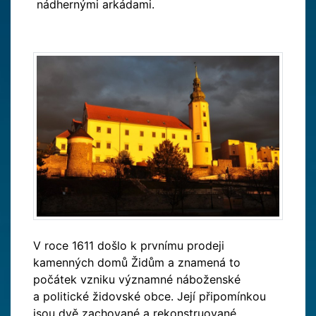
nádhernými arkádami.
V roce 1611 došlo k prvnímu prodeji
kamenných domů Židům a znamená to
počátek vzniku významné náboženské
a politické židovské obce. Její připomínkou
jsou dvě zachované a rekonstruované