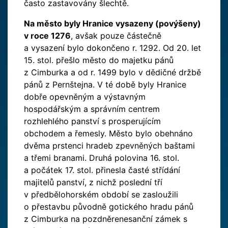
často zastavovány šlechtě.
Na město byly Hranice vysazeny (povýšeny)
v roce 1276
, avšak pouze částečně
a vysazení bylo dokončeno r. 1292. Od 20. let
15. stol. přešlo město do majetku pánů
z Cimburka a od r. 1499 bylo v dědičné držbě
pánů z Pernštejna. V té době byly Hranice
dobře opevněným a výstavným
hospodářským a správním centrem
rozhlehlého panství s prosperujícím
obchodem a řemesly. Město bylo obehnáno
dvěma prstenci hradeb zpevněných baštami
a třemi branami. Druhá polovina 16. stol.
a počátek 17. stol. přinesla časté střídání
majitelů panství, z nichž poslední tří
v předbělohorském období se zasloužili
o přestavbu původně gotického hradu pánů
z Cimburka na pozdněrenesanční zámek s