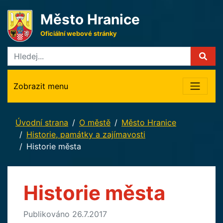
Město Hranice
Oficiální webové stránky
Zobrazit menu
Úvodní strana
O městě
Město Hranice
Historie, památky a zajímavosti
Historie města
Historie města
Publikováno 26.7.2017