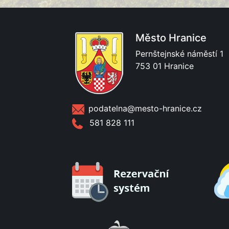
Město Hranice
Pernštejnské náměstí 1
753 01 Hranice
podatelna@mesto-hranice.cz
581 828 111