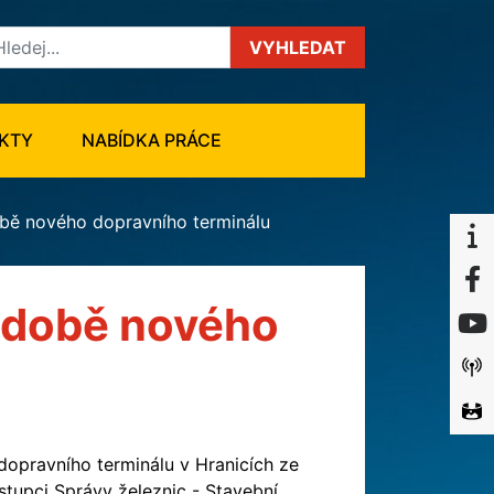
VYHLEDAT
KTY
NABÍDKA PRÁCE
bě nového dopravního terminálu
odobě nového
dopravního terminálu v Hranicích ze
stupci Správy železnic - Stavební