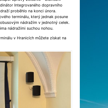
rdinátor Integrovaného dopravního
raží proběhlo na konci února.
vého terminálu, který jednak posune
utobusovým nádražím v jednotný celek.
ěma nádražími suchou nohou.
minálu v Hranicích můžete získat na