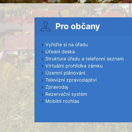
Pro občany
Vyřiďte si na úřadu
Úřední deska
Struktura úřadu a telefonní seznam
Virtuální prohlídka zámku
Územní plánování
Televizní zpravodajství
Zpravodaj
Rezervační systém
Mobilní rozhlas