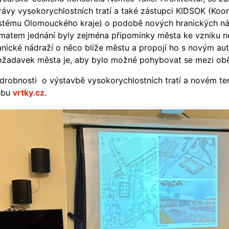
rávy vysokorychlostních tratí a také zástupci KIDSOK (Koo
stému Olomouckého kraje) o podobě nových hranických nád
matem jednání byly zejména připomínky města ke vzniku no
anické nádraží o něco blíže městu a propojí ho s novým a
žadavek města je, aby bylo možné pohybovat se mezi ob
drobnosti o výstavbě vysokorychlostních tratí a novém ter
ebu
vrtky.cz
.