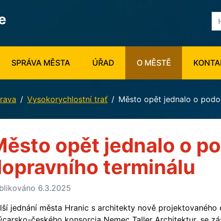
e
SPRÁVA MĚSTA
ÚŘAD
O MĚSTĚ
KONTA
rava
Vysokorychlostní trať
Město opět jednalo o podo
ěsto opět jednalo o p
opravního terminálu
blikováno 6.3.2025
lší jednání města Hranic s architekty nově projektovaného 
ýcarsko-českého konsorcia Nemec Taller Architektur, se zá