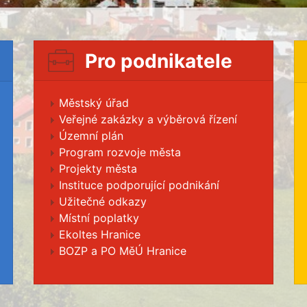
Pro podnikatele
Městský úřad
Veřejné zakázky a výběrová řízení
Územní plán
Program rozvoje města
Projekty města
Instituce podporující podnikání
Užitečné odkazy
Místní poplatky
Ekoltes Hranice
BOZP a PO MěÚ Hranice