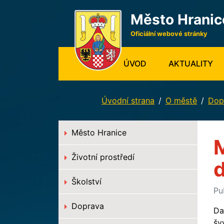
Město Hranic
Oficiální webové stránky
(CURRENT)
ÚVOD
AKTUALITY
Úvodní strana
O městě
Dop
Město Hranice
M
Životní prostředí
d
Školství
Pu
Doprava
Da
šv