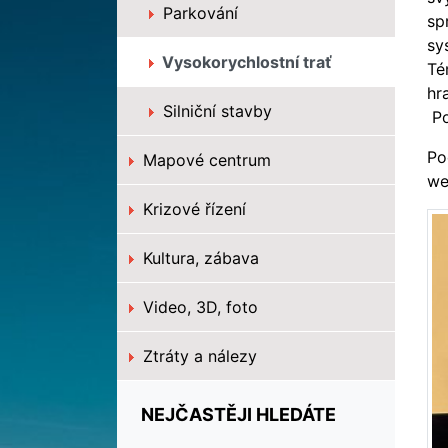
Parkování
sp
sy
Vysokorychlostní trať
Té
hr
Silniční stavby
Po
Po
Mapové centrum
w
Krizové řízení
Kultura, zábava
Video, 3D, foto
Ztráty a nálezy
NEJČASTĚJI HLEDÁTE