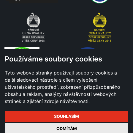
Používáme soubory cookies
Tyto webové stránky používají soubory cookies a
další sledovací nástroje s cílem vylepšení
uživatelského prostředí, zobrazení přizpůsobeného
obsahu a reklam, analýzy návštěvnosti webových
stránek a zjištění zdroje návštěvnosti.
SOUHLASÍM
Všechna práva vyhrazena - Město Hranice © 2026 |
ODMÍTÁM