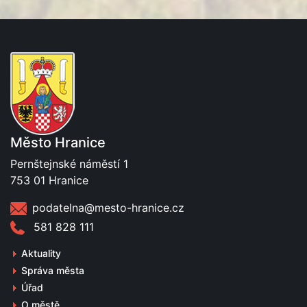
Město Hranice
Pernštejnské náměstí 1
753 01 Hranice
podatelna@mesto-hranice.cz
581 828 111
Aktuality
Správa města
Úřad
O městě