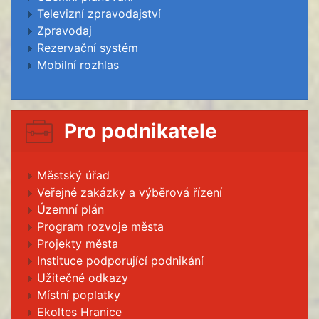
Televizní zpravodajství
Zpravodaj
Rezervační systém
Mobilní rozhlas
Pro podnikatele
Městský úřad
Veřejné zakázky a výběrová řízení
Územní plán
Program rozvoje města
Projekty města
Instituce podporující podnikání
Užitečné odkazy
Místní poplatky
Ekoltes Hranice