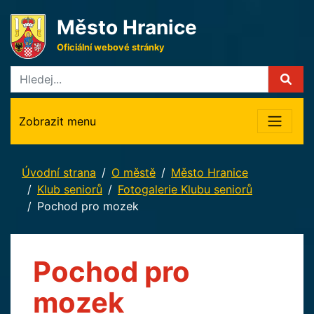
Město Hranice
Oficiální webové stránky
Zobrazit menu
Úvodní strana
O městě
Město Hranice
Klub seniorů
Fotogalerie Klubu seniorů
Pochod pro mozek
Pochod pro
mozek