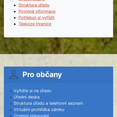
Struktura úřadu
Povinné informace
Potřebuji si vyřídit
Televize Hranice
Pro občany
Vyřiďte si na úřadu
Úřední deska
Struktura úřadu a telefonní seznam
Virtuální prohlídka zámku
Územní plánování