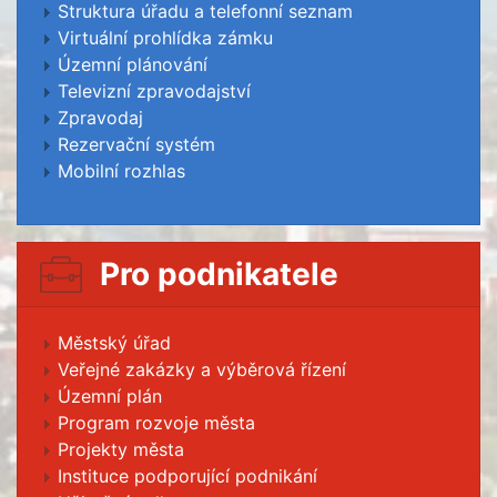
Struktura úřadu a telefonní seznam
Virtuální prohlídka zámku
Územní plánování
Televizní zpravodajství
Zpravodaj
Rezervační systém
Mobilní rozhlas
Pro podnikatele
Městský úřad
Veřejné zakázky a výběrová řízení
Územní plán
Program rozvoje města
Projekty města
Instituce podporující podnikání