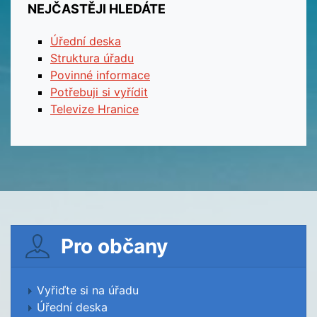
NEJČASTĚJI HLEDÁTE
Úřední deska
Struktura úřadu
Povinné informace
Potřebuji si vyřídit
Televize Hranice
Pro občany
Vyřiďte si na úřadu
Úřední deska