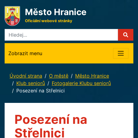
Město Hranice
Oficiální webové stránky
Zobrazit menu
Úvodní strana
O městě
Město Hranice
Klub seniorů
Fotogalerie Klubu seniorů
Posezení na Střelnici
Posezení na
Střelnici