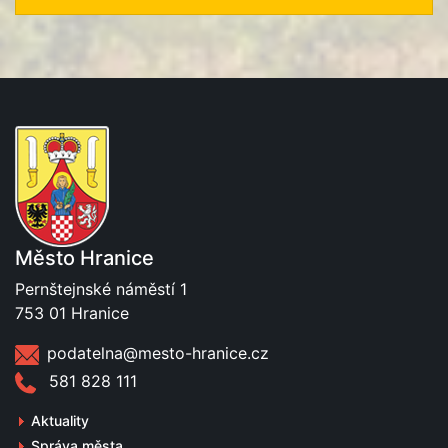
Město Hranice
Pernštejnské náměstí 1
753 01 Hranice
podatelna@mesto-hranice.cz
581 828 111
Aktuality
Správa města