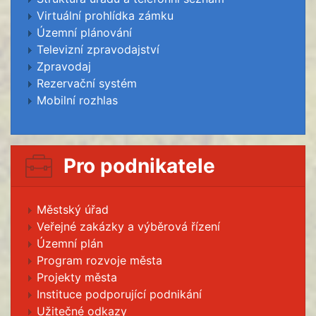
Virtuální prohlídka zámku
Územní plánování
Televizní zpravodajství
Zpravodaj
Rezervační systém
Mobilní rozhlas
Pro podnikatele
Městský úřad
Veřejné zakázky a výběrová řízení
Územní plán
Program rozvoje města
Projekty města
Instituce podporující podnikání
Užitečné odkazy