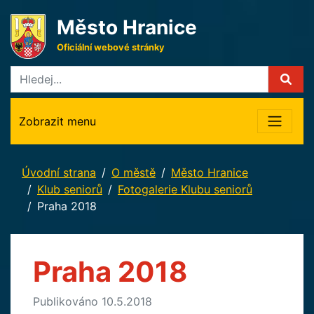
Město Hranice
Oficiální webové stránky
Zobrazit menu
Úvodní strana
O městě
Město Hranice
Klub seniorů
Fotogalerie Klubu seniorů
Praha 2018
Praha 2018
Publikováno 10.5.2018