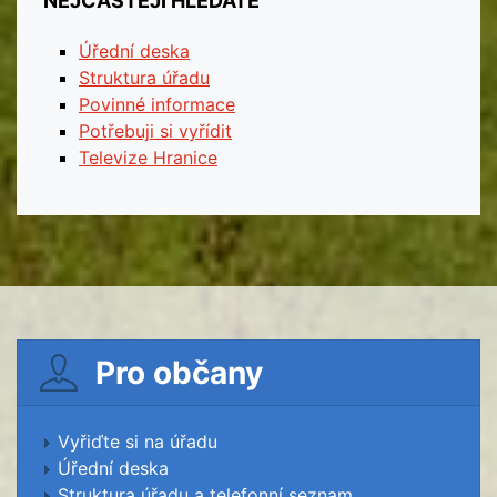
NEJČASTĚJI HLEDÁTE
Úřední deska
Struktura úřadu
Povinné informace
Potřebuji si vyřídit
Televize Hranice
Pro občany
Vyřiďte si na úřadu
Úřední deska
Struktura úřadu a telefonní seznam