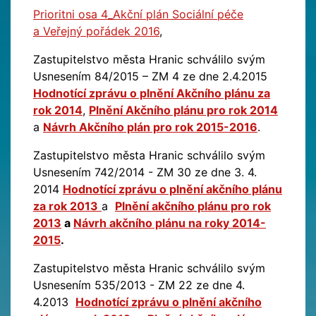
Prioritni osa 4_Akční plán Sociální péče
a Veřejný pořádek 2016
,
Zastupitelstvo města Hranic schválilo svým
Usnesením 84/2015 – ZM 4 ze dne 2.4.2015
Hodnotící zprávu o plnění Akčního plánu za
rok 2014
,
Plnění Akčního plánu pro rok 2014
a
Návrh Akčního plán pro rok 2015-2016
.
Zastupitelstvo města Hranic schválilo svým
Usnesením 742/2014 - ZM 30 ze dne 3. 4.
2014
Hodnotící zprávu o plnění akčního plánu
za rok 2013
a
Plnění akčního plánu pro rok
2013
a
Návrh akčního plánu na roky 2014-
2015
.
Zastupitelstvo města Hranic schválilo svým
Usnesením 535/2013 - ZM 22 ze dne 4.
4.2013
Hodnotící zprávu o plnění akčního