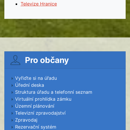
Televize Hranice
Pro občany
Vyřiďte si na úřadu
Úřední deska
Struktura úřadu a telefonní seznam
Virtuální prohlídka zámku
Územní plánování
Televizní zpravodajství
Zpravodaj
Rezervační systém