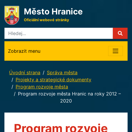
Město Hranice
Oficiální webové stránky
Zobrazit menu
Úvodní strana
Správa města
Projekty a strategické dokumenty
Program rozvoje města
Program rozvoje města Hranic na roky 2012 –
2020
Program rozvoje