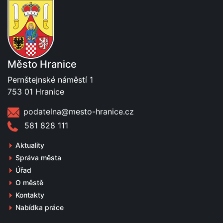
Město Hranice
Pernštejnské náměstí 1
753 01 Hranice
podatelna@mesto-hranice.cz
581 828 111
Aktuality
Správa města
Úřad
O městě
Kontakty
Nabídka práce