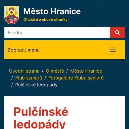
Město Hranice
Oficiální webové stránky
Zobrazit menu
Úvodní strana
O městě
Město Hranice
Klub seniorů
Fotogalerie Klubu seniorů
Pulčínské ledopády
Pulčínské
ledopády