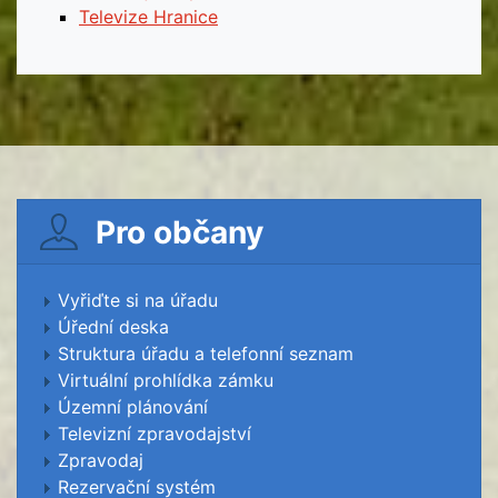
Televize Hranice
Pro občany
Vyřiďte si na úřadu
Úřední deska
Struktura úřadu a telefonní seznam
Virtuální prohlídka zámku
Územní plánování
Televizní zpravodajství
Zpravodaj
Rezervační systém