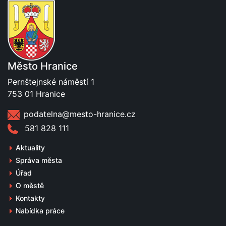
Město Hranice
Pernštejnské náměstí 1
753 01 Hranice
podatelna@mesto-hranice.cz
581 828 111
Aktuality
Správa města
Úřad
O městě
Kontakty
Nabídka práce