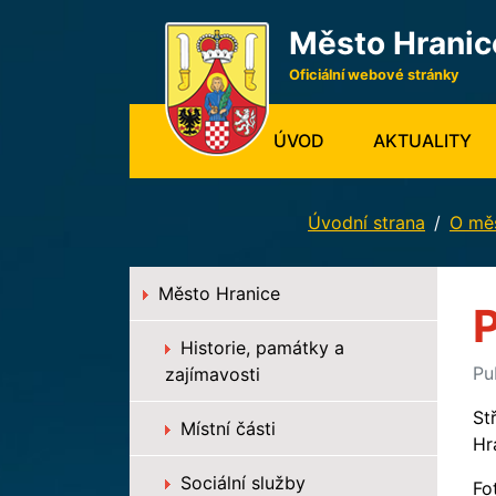
Město Hranic
Oficiální webové stránky
(CURRENT)
ÚVOD
AKTUALITY
Úvodní strana
O mě
Město Hranice
Historie, památky a
Pu
zajímavosti
St
Místní části
Hr
Sociální služby
Fo