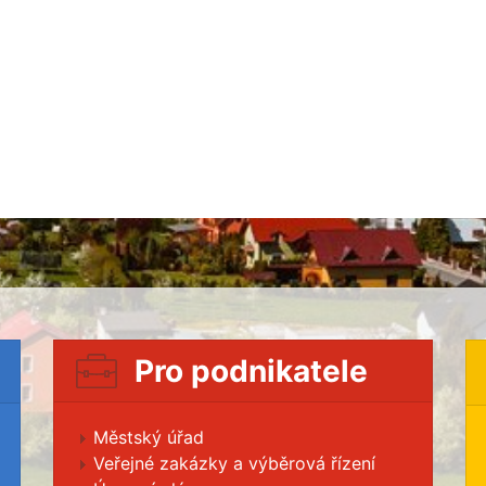
Pro podnikatele
Městský úřad
Veřejné zakázky a výběrová řízení