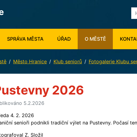
e
SPRÁVA MĚSTA
ÚŘAD
O MĚSTĚ
KONTA
stě
Město Hranice
Klub seniorů
Fotogalerie Klubu se
Pustevny 2026
blikováno 5.2.2026
ředa 4. 2. 2026
aniční senioři podnikli tradiční výlet na Pustevny. Počasí te
tografoval Z. Složil