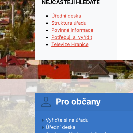
NEJČASTĚJI HLEDÁTE
Úřední deska
Struktura úřadu
Povinné informace
Potřebuji si vyřídit
Televize Hranice
Pro občany
Vyřiďte si na úřadu
Úřední deska