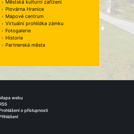
Městská kulturní zařízení
Plovárna Hranice
Mapové centrum
Virtuální prohlídka zámku
Fotogalerie
Historie
Partnerská města
Mapa webu
RSS
Prohlášení o přístupnosti
Přihlášení