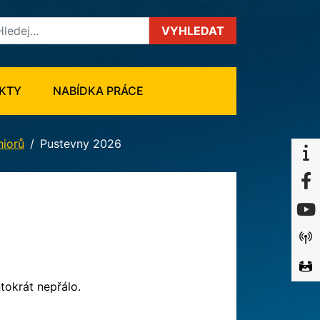
VYHLEDAT
KTY
NABÍDKA PRÁCE
niorů
Pustevny 2026
ntokrát nepřálo.