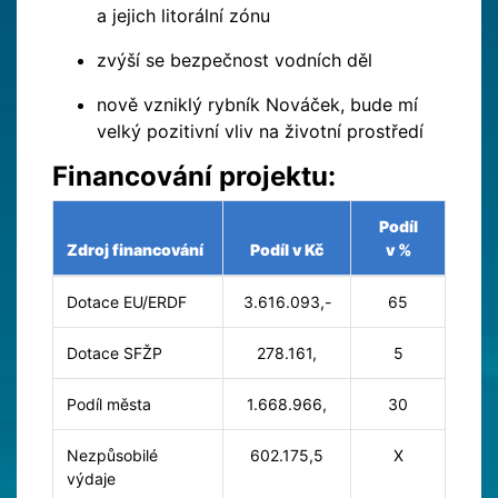
a jejich litorální zónu
zvýší se bezpečnost vodních děl
nově vzniklý rybník Nováček, bude mí
velký pozitivní vliv na životní prostředí
Financování projektu:
Podíl
Zdroj financování
Podíl v Kč
v %
Dotace EU/ERDF
3.616.093,-
65
Dotace SFŽP
278.161,
5
Podíl města
1.668.966,
30
Nezpůsobilé
602.175,5
X
výdaje