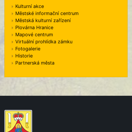
Kulturní akce
Městské informační centrum
Městská kulturní zařízení
Plovárna Hranice
Mapové centrum
Virtuální prohlídka zámku
Fotogalerie
Historie
Partnerská města