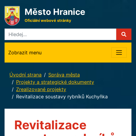
Město Hranice
Oficiální webové stránky
Zobrazit menu
Úvodní strana
Správa města
Projekty a strategické dokumenty
Zrealizované projekty
Revitalizace soustavy rybníků Kuchyňka
Revitalizace