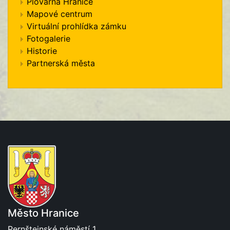
Plovárna Hranice
Mapové centrum
Virtuální prohlídka zámku
Fotogalerie
Historie
Partnerská města
Město Hranice
Pernštejnské náměstí 1