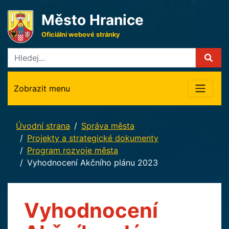
Město Hranice
Oficiální webové stránky
Zobrazit menu
Úvodní strana
Správa města
Projekty a strategické dokumenty
Program rozvoje města
Vyhodnocení Akčního plánu 2023
Vyhodnocení