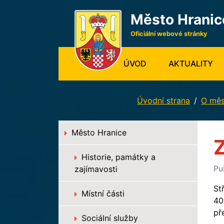
Město Hranic
Oficiální webové stránky
(CURRENT)
ÚVOD
AKTUALITY
Úvodní strana
O měs
Město Hranice
Z
Historie, památky a
Pu
zajímavosti
St
Místní části
40
př
Sociální služby