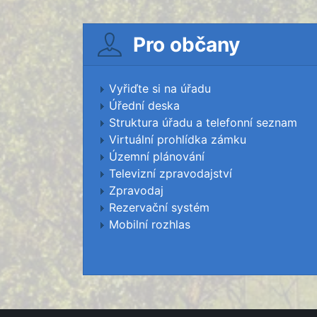
Pro občany
Vyřiďte si na úřadu
Úřední deska
Struktura úřadu a telefonní seznam
Virtuální prohlídka zámku
Územní plánování
Televizní zpravodajství
Zpravodaj
Rezervační systém
Mobilní rozhlas