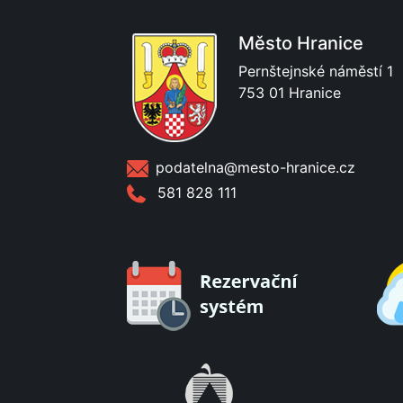
Město Hranice
Pernštejnské náměstí 1
753 01 Hranice
podatelna@mesto-hranice.cz
581 828 111