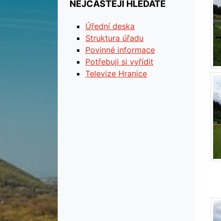
NEJČASTĚJI HLEDÁTE
Úřední deska
Struktura úřadu
Povinné informace
Potřebuji si vyřídit
Televize Hranice