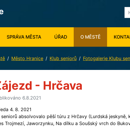
e
SPRÁVA MĚSTA
ÚŘAD
O MĚSTĚ
KONTA
tě
Město Hranice
Klub seniorů
Fotogalerie Klubu sen
ájezd - Hrčava
blikováno 6.8.2021
ředa 4. 8. 2021
 seniorů absolvovalo pěší túru z Hrčavy (Lurdská jeskyně, k
es Trojmezí, Jaworzynku, Na dílku a Soušský vrch do Buko