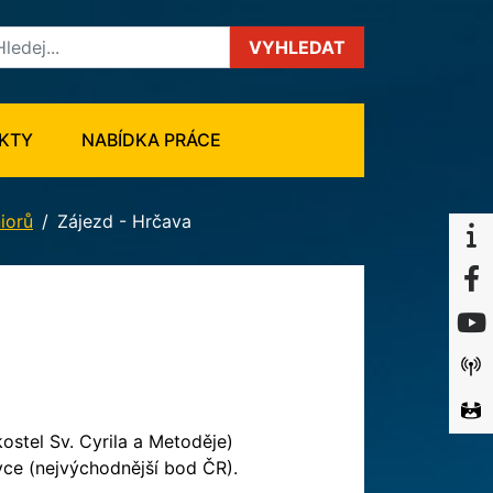
VYHLEDAT
KTY
NABÍDKA PRÁCE
iorů
Zájezd - Hrčava
ostel Sv. Cyrila a Metoděje)
vce (nejvýchodnější bod ČR).