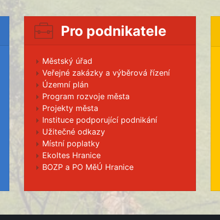
Pro podnikatele
Městský úřad
Veřejné zakázky a výběrová řízení
Územní plán
Program rozvoje města
Projekty města
Instituce podporující podnikání
Užitečné odkazy
Místní poplatky
Ekoltes Hranice
BOZP a PO MěÚ Hranice