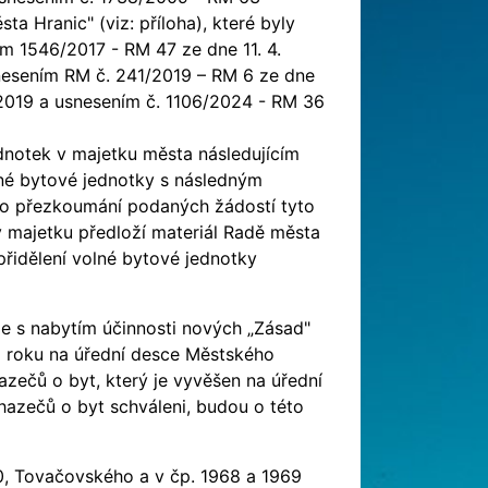
a Hranic" (viz: příloha), které byly
m 1546/2017 - RM 47 ze dne 11. 4.
nesením RM č. 241/2019 – RM 6 ze dne
 2019 a usnesením č. 1106/2024 - RM 36
dnotek v majetku města následujícím
né bytové jednotky s následným
 po přezkoumání podaných žádostí tyto
vy majetku předloží materiál Radě města
řidělení volné bytové jednotky
e s nabytím účinnosti nových „Zásad"
o roku na úřední desce Městského
zečů o byt, který je vyvěšen na úřední
hazečů o byt schváleni, budou o této
00, Tovačovského a v čp. 1968 a 1969