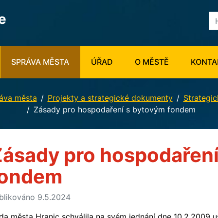
e
SPRÁVA MĚSTA
ÚŘAD
O MĚSTĚ
KONTA
áva města
Projekty a strategické dokumenty
Strategi
Zásady pro hospodaření s bytovým fondem
ásady pro hospodaření
fondem
blikováno 9.5.2024
da města Hranic schválila na svém jednání dne 10.2.2009 