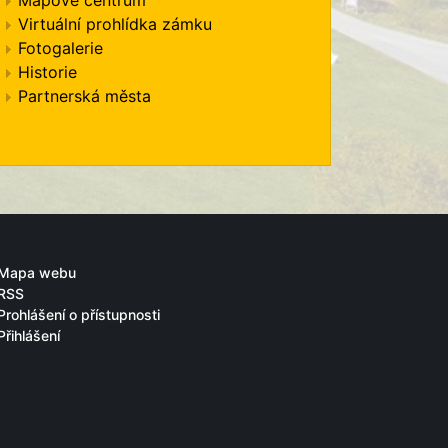
Mapové centrum
Virtuální prohlídka zámku
Fotogalerie
Historie
Partnerská města
Mapa webu
RSS
Prohlášení o přístupnosti
Přihlášení