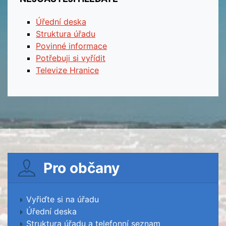
Úřední deska
Struktura úřadu
Povinné informace
Potřebuji si vyřídit
Televize Hranice
Pro občany
Vyřiďte si na úřadu
Úřední deska
Struktura úřadu a telefonní seznam