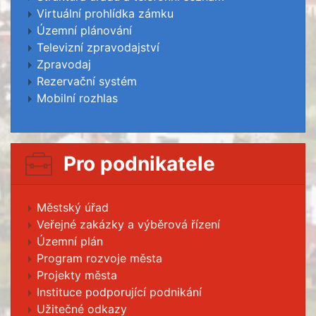
Virtuální prohlídka zámku
Územní plánování
Televizní zpravodajství
Zpravodaj
Rezervační systém
Mobilní rozhlas
Pro podnikatele
Městský úřad
Veřejné zakázky a výběrová řízení
Územní plán
Program rozvoje města
Projekty města
Instituce podporující podnikání
Užitečné odkazy