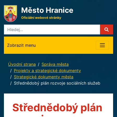
Město Hranice
Oficiální webové stránky
Zobrazit menu
Úvodní strana
Správa města
Projekty a strategické dokumenty
Strategické dokumenty města
Střednědobý plán rozvoje sociálních služeb
Střednědobý plán