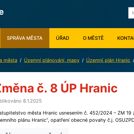
e
SPRÁVA MĚSTA
ÚŘAD
O MĚSTĚ
KONTA
a města
Územní plánování, mapy
Územní plán Hranic
měna č. 8 ÚP Hranic
blikováno 8.1.2025
stupitelstvo města Hranic usnesením č. 452/2024 – ZM 19 
emního plánu Hranic“, opatření obecné povahy č.j. OSUZPD/