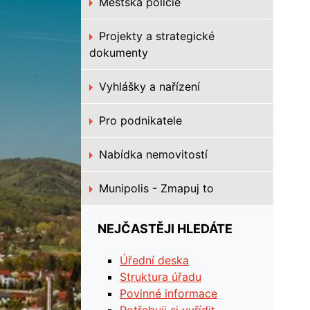
Městská policie
Projekty a strategické
dokumenty
Vyhlášky a nařízení
Pro podnikatele
Nabídka nemovitostí
Munipolis - Zmapuj to
NEJČASTĚJI HLEDÁTE
Úřední deska
Struktura úřadu
Povinné informace
Potřebuji si vyřídit