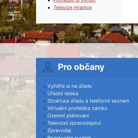
Televize Hranice
Pro občany
Vyřiďte si na úřadu
Úřední deska
Struktura úřadu a telefonní seznam
Virtuální prohlídka zámku
Územní plánování
Televizní zpravodajství
Zpravodaj
Rezervační systém