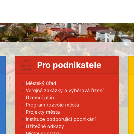
Pro podnikatele
Městský úřad
Veřejné zakázky a výběrová řízení
Územní plán
Program rozvoje města
Projekty města
Instituce podporující podnikání
Užitečné odkazy
Místní poplatky