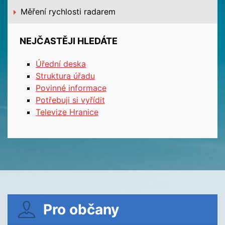
Měření rychlosti radarem
NEJČASTĚJI HLEDÁTE
Úřední deska
Struktura úřadu
Povinné informace
Potřebuji si vyřídit
Televize Hranice
Pro občany