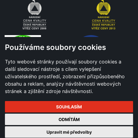
Používáme soubory cookies
Tyto webové stránky používají soubory cookies a
další sledovací nástroje s cílem vylepšení
uživatelského prostředí, zobrazení přizpůsobeného
obsahu a reklam, analýzy návštěvnosti webových
stránek a zjištění zdroje návštěvnosti.
SOUHLASÍM
Všechna práva vyhrazena - Město Hranice © 2026 |
ODMÍTÁM
Změnit nastavení cookies
Upravit mé předvolby
Tvorba a správa webu