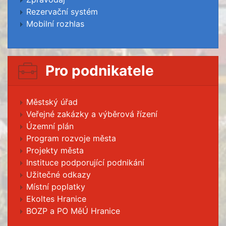
Rezervační systém
Mobilní rozhlas
Pro podnikatele
Městský úřad
Veřejné zakázky a výběrová řízení
Územní plán
Program rozvoje města
Projekty města
Instituce podporující podnikání
Užitečné odkazy
Místní poplatky
Ekoltes Hranice
BOZP a PO MěÚ Hranice