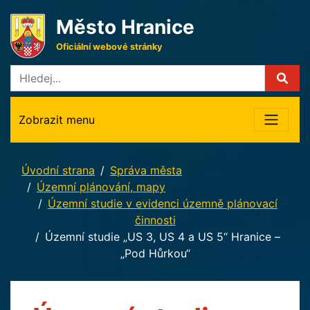
Město Hranice
Oficiální webové stránky
Zobrazit menu
Úvodní strana
Správa města
Územní plánování, mapy
Územní studie v evidenci územně plánovací
činnosti
Územní studie „US 3, US 4 a US 5“ Hranice –
„Pod Hůrkou“