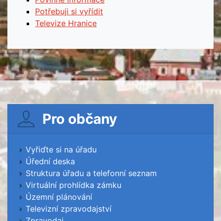
Potřebuji si vyřídit
Televize Hranice
Pro občany
Vyřiďte si na úřadu
Úřední deska
Struktura úřadu a telefonní seznam
Virtuální prohlídka zámku
Územní plánování
Televizní zpravodajství
Zpravodaj