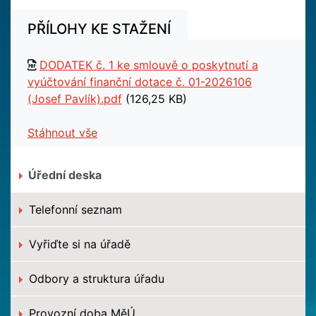
PŘÍLOHY KE STAŽENÍ
DODATEK č. 1 ke smlouvě o poskytnutí a
vyúčtování finanční dotace č. 01-2026106
(Josef Pavlík).pdf
(126,25 KB)
Stáhnout vše
Úřední deska
Telefonní seznam
Vyřiďte si na úřadě
Odbory a struktura úřadu
Provozní doba MěÚ