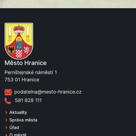
Město Hranice
Pernštejnské náměstí 1
753 01 Hranice
podatelna@mesto-hranice.cz
581 828 111
Aktuality
Správa města
Úřad
O městě