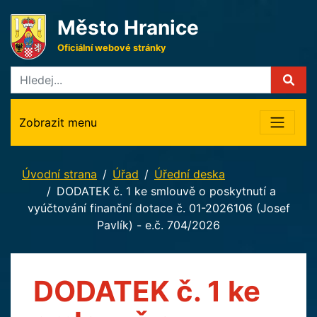
Město Hranice
Oficiální webové stránky
Zobrazit menu
Úvodní strana
Úřad
Úřední deska
DODATEK č. 1 ke smlouvě o poskytnutí a
vyúčtování finanční dotace č. 01-2026106 (Josef
Pavlík) - e.č. 704/2026
DODATEK č. 1 ke