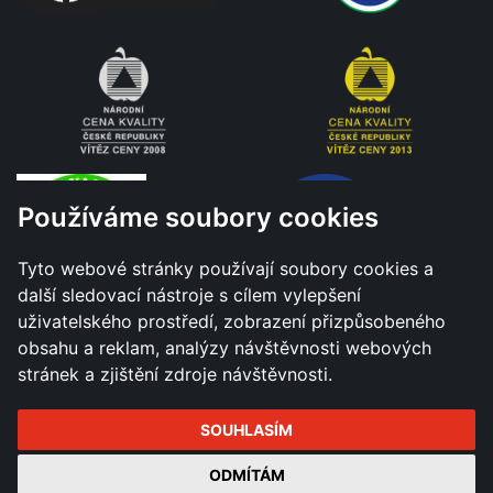
Používáme soubory cookies
Tyto webové stránky používají soubory cookies a
další sledovací nástroje s cílem vylepšení
uživatelského prostředí, zobrazení přizpůsobeného
obsahu a reklam, analýzy návštěvnosti webových
stránek a zjištění zdroje návštěvnosti.
SOUHLASÍM
Všechna práva vyhrazena - Město Hranice © 2026 |
ODMÍTÁM