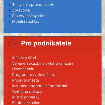
Televizní zpravodajství
Zpravodaj
Rezervační systém
Mobilní rozhlas
Pro podnikatele
Městský úřad
Veřejné zakázky a výběrová řízení
Územní plán
Program rozvoje města
Projekty města
Instituce podporující podnikání
Užitečné odkazy
Místní poplatky
Ekoltes Hranice