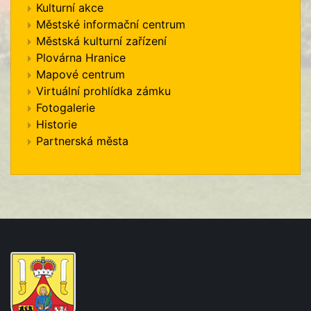
Kulturní akce
Městské informační centrum
Městská kulturní zařízení
Plovárna Hranice
Mapové centrum
Virtuální prohlídka zámku
Fotogalerie
Historie
Partnerská města