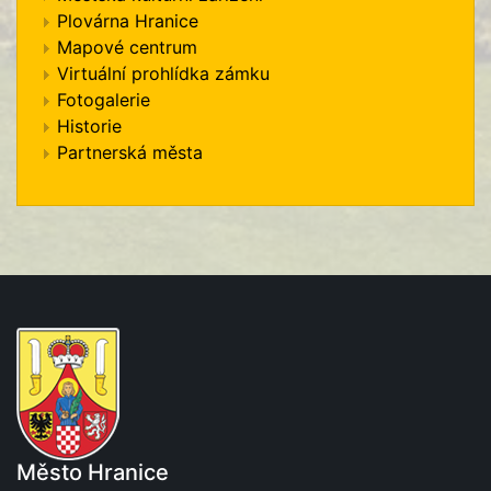
Plovárna Hranice
Mapové centrum
Virtuální prohlídka zámku
Fotogalerie
Historie
Partnerská města
Město Hranice