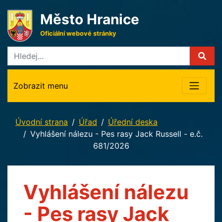
Město Hranice
Oficiální webové stránky
Zobrazit menu
Úvodní strana
Úřad
Úřední deska
Vyhlášení nálezu - Pes rasy Jack Russell - e.č.
681/2026
Vyhlášení nálezu
- Pes rasy Jack