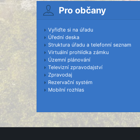
Pro občany
Vyřiďte si na úřadu
Úřední deska
Struktura úřadu a telefonní seznam
Virtuální prohlídka zámku
Územní plánování
Televizní zpravodajství
Zpravodaj
Rezervační systém
Mobilní rozhlas