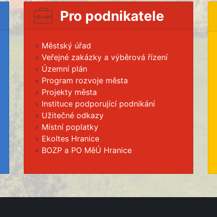
Pro podnikatele
Městský úřad
Veřejné zakázky a výběrová řízení
Územní plán
Program rozvoje města
Projekty města
Instituce podporující podnikání
Užitečné odkazy
Místní poplatky
Ekoltes Hranice
BOZP a PO MěÚ Hranice