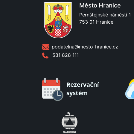
Město Hranice
Pernštejnské náměstí 1
753 01 Hranice
podatelna@mesto-hranice.cz
581 828 111