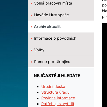
Volná pracovní místa
po
hl
Havárie Hustopeče
po
Archiv aktualit
Informace o povodních
Volby
Pomoc pro Ukrajinu
NEJČASTĚJI HLEDÁTE
Úřední deska
Struktura úřadu
Povinné informace
Potřebuji si vyřídit