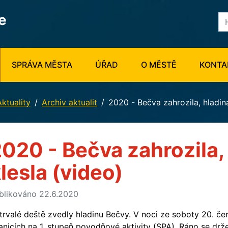
e
SPRÁVA MĚSTA
ÚŘAD
O MĚSTĚ
KONTA
Aktuality
Archiv aktualit
2020 - Bečva zahrozila, hladina
020 - Bečva zahrozila,
lesla (video)
blikováno 22.6.2020
trvalé deště zvedly hladinu Bečvy. V noci ze soboty 20. čer
anicích na 1. stupeň povodňové aktivity (SPA). Ráno se drž