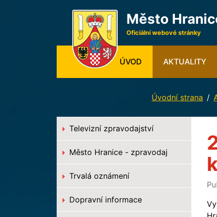
Město Hranic
Oficiální webové stránky
(CURRENT)
ÚVOD
AKTUALITY
Úvodní strana
Televizní zpravodajství
2
Město Hranice - zpravodaj
k
Trvalá oznámení
Pu
Dopravní informace
Vy
Hr