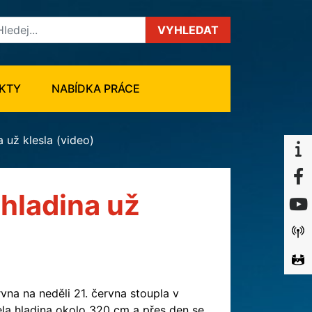
VYHLEDAT
KTY
NABÍDKA PRÁCE
 už klesla (video)
 hladina už
vna na neděli 21. června stoupla v
ela hladina okolo 320 cm a přes den se