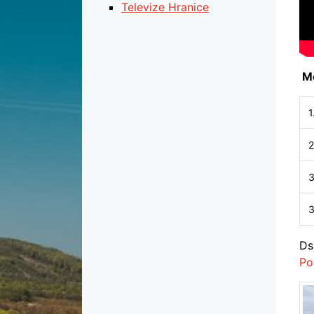
Televize Hranice
Mě
1
2
3
3
Ds
Po