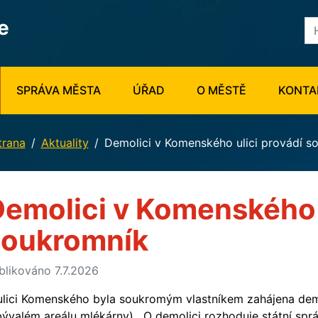
e
SPRÁVA MĚSTA
ÚŘAD
O MĚSTĚ
KONTA
trana
Aktuality
Demolici v Komenského ulici provádí s
emolici v Komenského u
soukromník
blikováno 7.7.2026
ulici Komenského byla soukromým vlastníkem zahájena demo
bývalém areálu mlékárny). O demolici rozhoduje státní spr