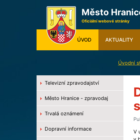
Město Hranic
Oficiální webové stránky
(CURRENT)
ÚVOD
AKTUALITY
Úvodní s
Televizní zpravodajství
D
Město Hranice - zpravodaj
Trvalá oznámení
Pu
Dopravní informace
V 
v 