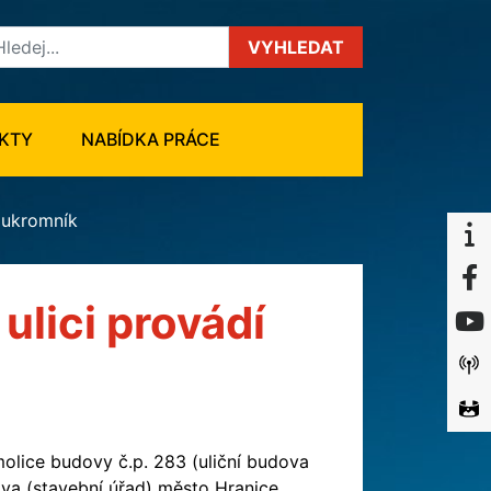
VYHLEDAT
KTY
NABÍDKA PRÁCE
oukromník
lici provádí
lice budovy č.p. 283 (uliční budova
áva (stavební úřad) město Hranice