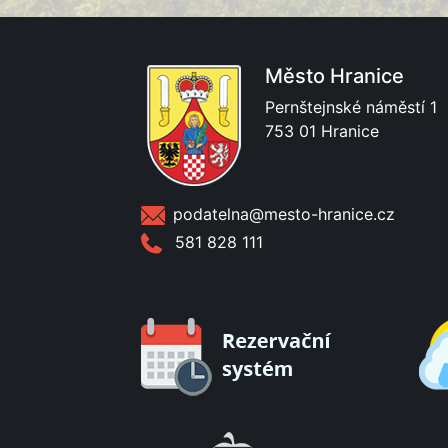
Město Hranice
Pernštejnské náměstí 1
753 01 Hranice
podatelna@mesto-hranice.cz
581 828 111