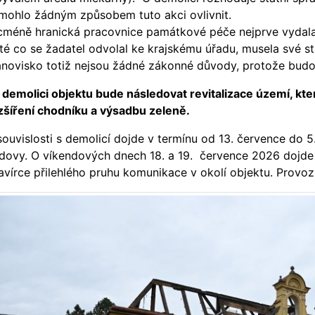
mohlo žádným způsobem tuto akci ovlivnit.
cméně hranická pracovnice památkové péče nejprve vydala 
té co se žadatel odvolal ke krajskému úřadu, musela své s
anovisko totiž nejsou žádné zákonné důvody, protože bud
 demolici objektu bude následovat revitalizace území, kte
zšíření chodníku a výsadbu zeleně.
souvislosti s demolicí dojde v termínu od 13. července do 5
dovy. O víkendových dnech 18. a 19. července 2026 dojde
avírce přilehlého pruhu komunikace v okolí objektu. Provoz