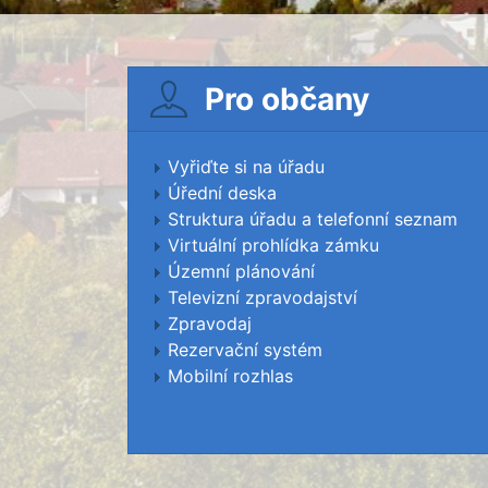
Pro občany
Vyřiďte si na úřadu
Úřední deska
Struktura úřadu a telefonní seznam
Virtuální prohlídka zámku
Územní plánování
Televizní zpravodajství
Zpravodaj
Rezervační systém
Mobilní rozhlas