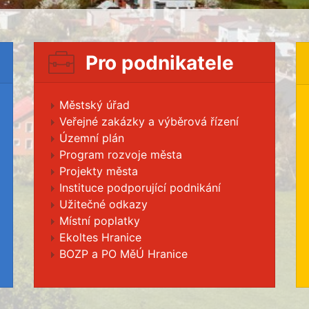
Pro podnikatele
Městský úřad
Veřejné zakázky a výběrová řízení
Územní plán
Program rozvoje města
Projekty města
Instituce podporující podnikání
Užitečné odkazy
Místní poplatky
Ekoltes Hranice
BOZP a PO MěÚ Hranice