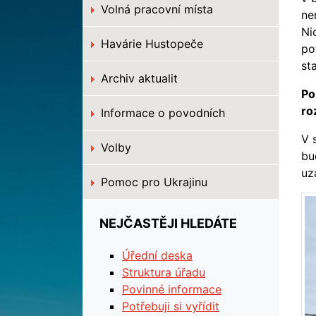
Volná pracovní místa
ne
Ni
Havárie Hustopeče
po
st
Archiv aktualit
Po
ro
Informace o povodních
V 
Volby
bu
uz
Pomoc pro Ukrajinu
NEJČASTĚJI HLEDÁTE
Úřední deska
Struktura úřadu
Povinné informace
Potřebuji si vyřídit