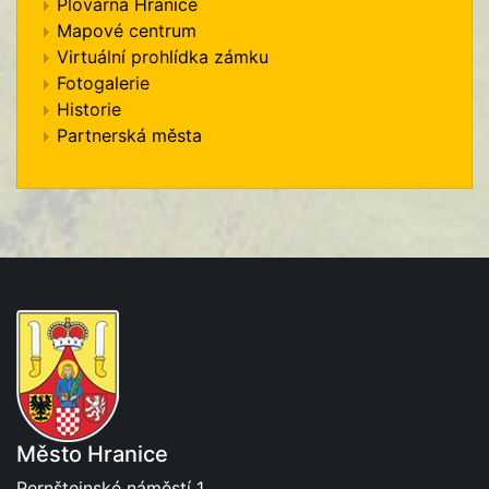
Plovárna Hranice
Mapové centrum
Virtuální prohlídka zámku
Fotogalerie
Historie
Partnerská města
Město Hranice
Pernštejnské náměstí 1