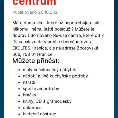
centrum
Publikováno 20.10.2021
Máte doma věci, které už nepotřebujete, ale
někomu jinému ještě poslouží? Můžete je
dopravit do nového Re-use centra, které od 7.
října naleznete v areálu sběrného dvora
EKOLTES Hranice, a.s na adrese Zborovská
606, 753 01 Hranice.
Můžete přinést:
malý nečalouněný nábytek
nádobí a jiné kuchyňské potřeby
nářadí
sportovní potřeby
hračky
knihy, CD a gramodesky
dekorace
hudební nástroje