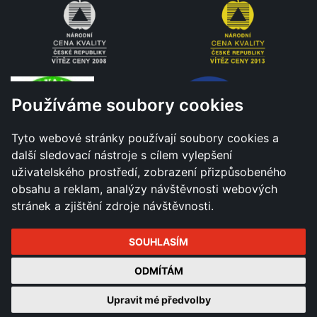
Používáme soubory cookies
Tyto webové stránky používají soubory cookies a
další sledovací nástroje s cílem vylepšení
uživatelského prostředí, zobrazení přizpůsobeného
obsahu a reklam, analýzy návštěvnosti webových
stránek a zjištění zdroje návštěvnosti.
SOUHLASÍM
Všechna práva vyhrazena - Město Hranice © 2026 |
ODMÍTÁM
Změnit nastavení cookies
Tvorba a správa webu
Upravit mé předvolby