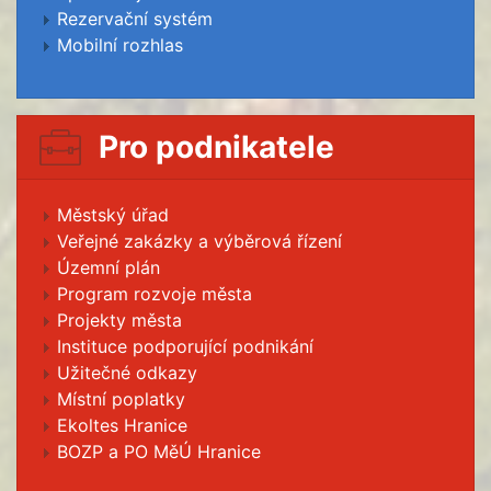
Rezervační systém
Mobilní rozhlas
Pro podnikatele
Městský úřad
Veřejné zakázky a výběrová řízení
Územní plán
Program rozvoje města
Projekty města
Instituce podporující podnikání
Užitečné odkazy
Místní poplatky
Ekoltes Hranice
BOZP a PO MěÚ Hranice