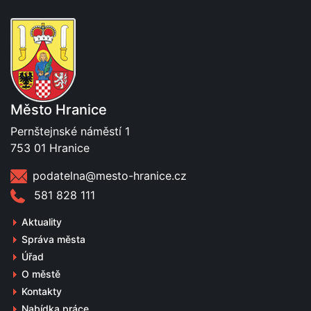
Město Hranice
Pernštejnské náměstí 1
753 01 Hranice
podatelna@mesto-hranice.cz
581 828 111
Aktuality
Správa města
Úřad
O městě
Kontakty
Nabídka práce