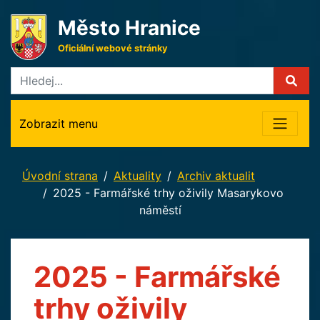
Město Hranice
Oficiální webové stránky
Zobrazit menu
Úvodní strana
Aktuality
Archiv aktualit
2025 - Farmářské trhy oživily Masarykovo
náměstí
2025 - Farmářské
trhy oživily