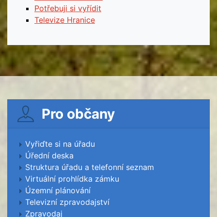
Potřebuji si vyřídit
Televize Hranice
Pro občany
Vyřiďte si na úřadu
Úřední deska
Struktura úřadu a telefonní seznam
Virtuální prohlídka zámku
Územní plánování
Televizní zpravodajství
Zpravodaj