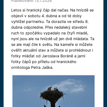
Publikováno 13.7.2026
Letos si hranický čáp dal načas. Na hnízdě se
objevil v sobotu 4. dubna a od té doby
vyhlížel partnerku. Ta dorazila ve středu 8.
dubna odpoledne. Přes nedaleký stavební
ruch to zpočátku vypadalo na čtyři mladé,
nyní jsou ale na hnízdě už jen dvě mládata. Ta
se ale mají čile k světu. Na kameře si můžete
ověřit aktuální stav a můžete si prohlédnout i
fotky mláďat od Jaroslava Boráně a jarní
fotky čápů po příletu od hranického
ornitologa Petra Jaška.