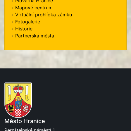
Plovárna Hranice
Mapové centrum
Virtuální prohlídka zámku
Fotogalerie
Historie
Partnerská města
Město Hranice
Pernštejnské náměstí 1