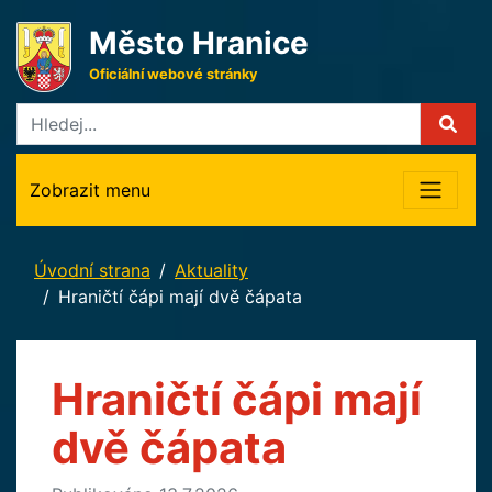
Město Hranice
Oficiální webové stránky
Zobrazit menu
Úvodní strana
Aktuality
Hraničtí čápi mají dvě čápata
Hraničtí čápi mají
dvě čápata