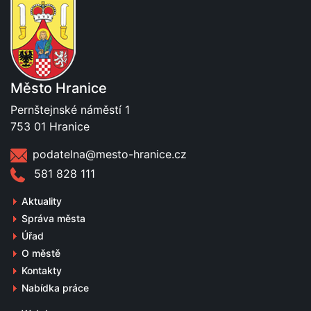
Město Hranice
Pernštejnské náměstí 1
753 01 Hranice
podatelna@mesto-hranice.cz
581 828 111
Aktuality
Správa města
Úřad
O městě
Kontakty
Nabídka práce