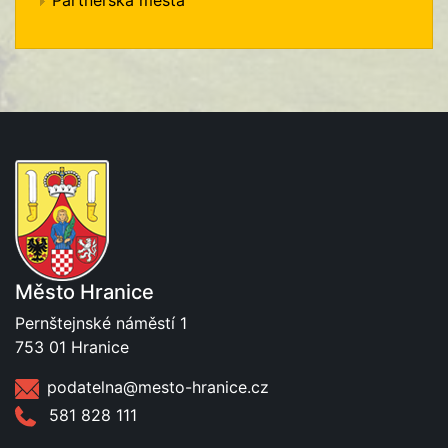
Partnerská města
Město Hranice
Pernštejnské náměstí 1
753 01 Hranice
podatelna@mesto-hranice.cz
581 828 111