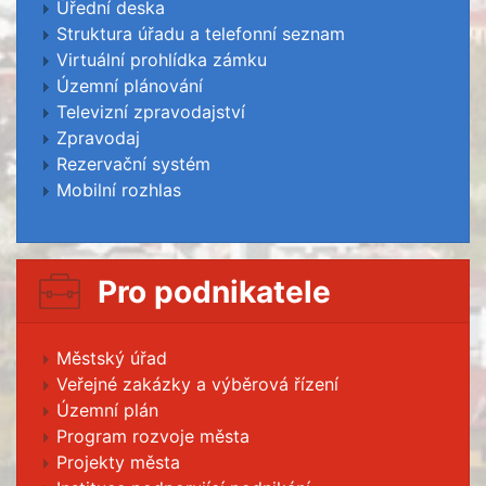
Úřední deska
Struktura úřadu a telefonní seznam
Virtuální prohlídka zámku
Územní plánování
Televizní zpravodajství
Zpravodaj
Rezervační systém
Mobilní rozhlas
Pro podnikatele
Městský úřad
Veřejné zakázky a výběrová řízení
Územní plán
Program rozvoje města
Projekty města