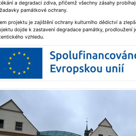
tékání a degradaci zdiva, přičemž všechny zásahy probíhají
žadavky památkové ochrany.
lem projektu je zajištění ochrany kulturního dědictví a zlepš
ojektu dojde k zastavení degradace památky, prodloužení jej
tentického vzhledu.