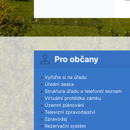
Pro občany
Vyřiďte si na úřadu
Úřední deska
Struktura úřadu a telefonní seznam
Virtuální prohlídka zámku
Územní plánování
Televizní zpravodajství
Zpravodaj
Rezervační systém