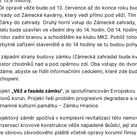
ž 15,4 miliony.
ůli opravě věže bude od 13. července až do konce roku b
hrady od Zámecké kavárny, který vedl přímo pod věží. Tím j
čárky do zahrady Druhý horní vstup do Zámecké zahrady,
telu bude uzavřen ve všední dny do 14. hodin. Od 14. hodi
ridor zadní branou a schodištěm ke klubu MKZ. Poblíž toho
zbytné zařízení staveniště a do 14 hodiny se tu budou poh
 západní strany budovy zámku (Zámecká zahrada) bude kvů
ostor chodníků nad a pod opěrnou zdí. Oba vstupy do dvo
dáme, abyste se řídili informačními cedulemi, které zde b
chopení.
ojekt
„Věž a fasáda zámku“
, je spolufinancován Evropskou 
lionů korun. Projekt řeší problém progresivní degradace a oh
znamné kulturní památky – Zámku Hranice.
ojektový záměr spočívá v komplexní revitalizaci této nemov
nzervaci krovové konstrukce věže napadené škůdci, její stat
le obnovu obvodového pláště včetně opravy korunní římsy a