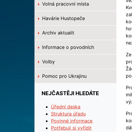
vě
Volná pracovní místa
Kv
za
Havárie Hustopeče
ko
ho
Archiv aktualit
ko
ne
Informace o povodních
Ze
Volby
pr
Žá
po
Pomoc pro Ukrajinu
Pr
NEJČASTĚJI HLEDÁTE
mi
vý
Úřední deska
Pr
Struktura úřadu
ko
Povinné informace
dá
Potřebuji si vyřídit