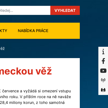
VYHLEDAT
KTY
NABÍDKA PRÁCE
věž
meckou věž
. července a vyžádá si omezení vstupu
ího roku. V příštím roce na ně naváže
28,4 miliony korun, z toho samotná