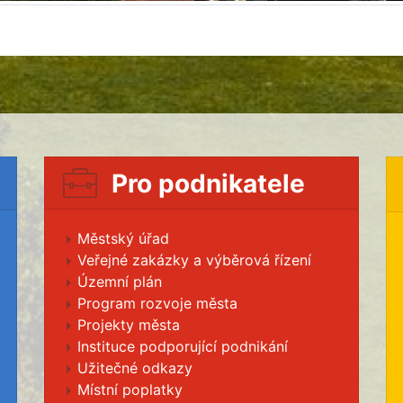
Pro podnikatele
Městský úřad
Veřejné zakázky a výběrová řízení
Územní plán
Program rozvoje města
Projekty města
Instituce podporující podnikání
Užitečné odkazy
Místní poplatky