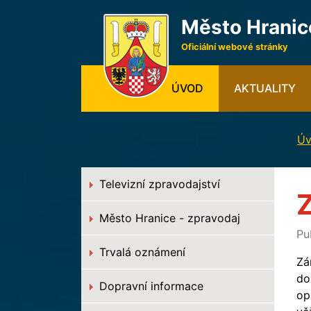
Město Hranic
Oficiální webové stránky
(CURRENT)
ÚVOD
AKTUALITY
Úv
Televizní zpravodajství
Město Hranice - zpravodaj
Pu
Trvalá oznámení
Zá
do
Dopravní informace
op