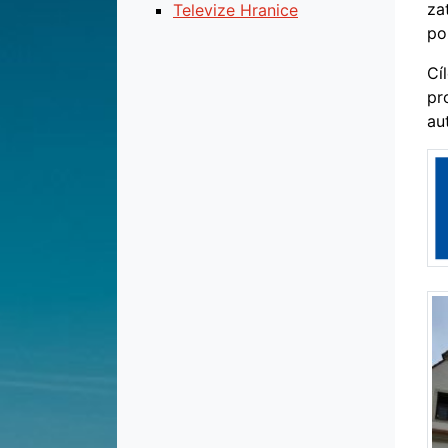
za
Televize Hranice
po
Cí
pr
au