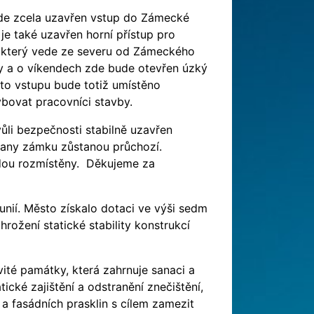
ude zcela uzavřen vstup do Zámecké
e také uzavřen horní přístup pro
 který vede ze severu od Zámeckého
ny a o víkendech zde bude otevřen úzký
to vstupu bude totiž umístěno
ybovat pracovníci stavby.
li bezpečnosti stabilně uzavřen
rany zámku zůstanou průchozí.
udou rozmístěny. Děkujeme za
unií. Město získalo dotaci ve výši sedm
rožení statické stability konstrukcí
ité památky, která zahrnuje sanaci a
ické zajištění a odstranění znečištění,
 fasádních prasklin s cílem zamezit