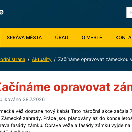
e
SPRÁVA MĚSTA
ÚŘAD
O MĚSTĚ
KONTA
odní strana
Aktuality
Začínáme opravovat zámeckou 
Začínáme opravovat zá
blikováno 28.7.2026
mecká věž dostane nový kabát Tato náročná akce začala 7
 Zámecké zahrady. Práce jsou plánovány až do konce letošn
rava fasády zámku. Oprava věže a fasády zámku vyjde na 