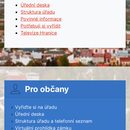
Úřední deska
Struktura úřadu
Povinné informace
Potřebuji si vyřídit
Televize Hranice
Pro občany
Vyřiďte si na úřadu
Úřední deska
Struktura úřadu a telefonní seznam
Virtuální prohlídka zámku