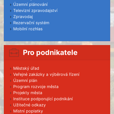
Územní plánování
Televizní zpravodajství
Zpravodaj
Rezervační systém
Mobilní rozhlas
Pro podnikatele
Městský úřad
Veřejné zakázky a výběrová řízení
Územní plán
Program rozvoje města
Projekty města
Instituce podporující podnikání
Užitečné odkazy
Místní poplatky