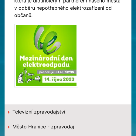
která je dlouholetým partnerem našeho města
v odběru nepotřebného elektrozařízení od
občanů.
Televizní zpravodajství
Město Hranice - zpravodaj