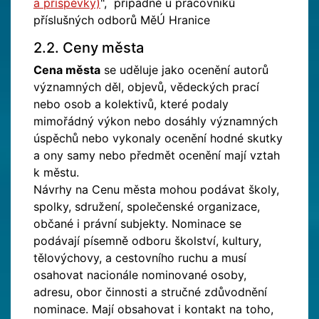
a příspěvky)
", případně u pracovníků
příslušných odborů MěÚ Hranice
2.2. Ceny města
Cena města
se uděluje jako ocenění autorů
významných děl, objevů, vědeckých prací
nebo osob a kolektivů, které podaly
mimořádný výkon nebo dosáhly významných
úspěchů nebo vykonaly ocenění hodné skutky
a o­ny samy nebo předmět ocenění mají vztah
k městu.
Návrhy na Cenu města mohou podávat školy,
spolky, sdružení, společenské organizace,
občané i právní subjekty. Nominace se
podávají písemně odboru školství, kultury,
tělovýchovy, a cestovního ruchu a musí
osahovat nacionále nominované osoby,
adresu, obor činnosti a stručné zdůvodnění
nominace. Mají obsahovat i kontakt na toho,