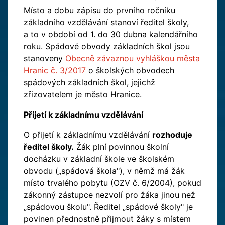
Místo a dobu zápisu do prvního ročníku
základního vzdělávání stanoví ředitel školy,
a to v období od 1. do 30 dubna kalendářního
roku. Spádové obvody základních škol jsou
stanoveny
Obecně závaznou vyhláškou města
Hranic č. 3/2017
o školských obvodech
spádových základních škol, jejichž
zřizovatelem je město Hranice.
Přijetí k základnímu vzdělávání
O přijetí k základnímu vzdělávání
rozhoduje
ředitel školy.
Žák plní povinnou školní
docházku v základní škole ve školském
obvodu („spádová škola"), v němž má žák
místo trvalého pobytu (OZV č. 6/2004), pokud
zákonný zástupce nezvolí pro žáka jinou než
„spádovou školu". Ředitel „spádové školy" je
povinen přednostně přijmout žáky s místem