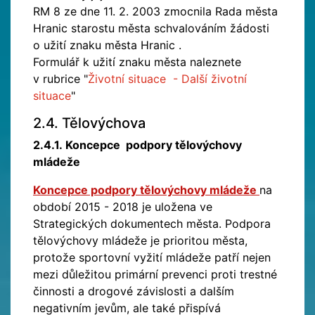
RM 8 ze dne 11. 2. 2003 zmocnila Rada města
Hranic starostu města schvalováním žádosti
o užití znaku města Hranic .
Formulář k užití znaku města naleznete
v rubrice "
Životní situace - Další životní
situace
"
2.4. Tělovýchova
2.4.1.
Koncepce podpory tělovýchovy
mládeže
Koncepce podpory tělovýchovy mládeže
na
období 2015 - 2018 je uložena ve
Strategických dokumentech města. Podpora
tělovýchovy mládeže je prioritou města,
protože sportovní vyžití mládeže patří nejen
mezi důležitou primární prevenci proti trestné
činnosti a drogové závislosti a dalším
negativním jevům, ale také přispívá