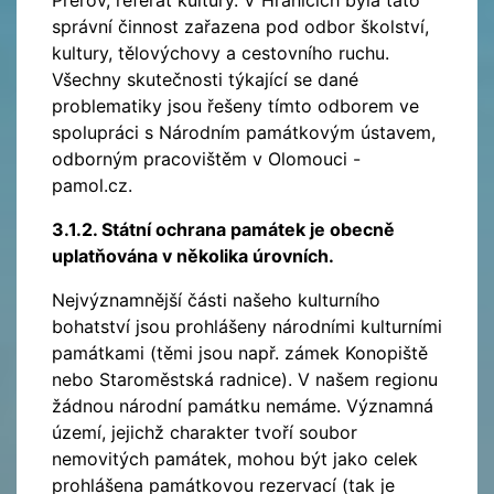
Přerov, referát kultury. V Hranicích byla tato
správní činnost zařazena pod odbor školství,
kultury, tělovýchovy a cestovního ruchu.
Všechny skutečnosti týkající se dané
problematiky jsou řešeny tímto odborem ve
spolupráci s Národním památkovým ústavem,
odborným pracovištěm v Olomouci -
pamol.cz.
3.1.2. Státní ochrana památek je obecně
uplatňována v několika úrovních.
Nejvýznamnější části našeho kulturního
bohatství jsou prohlášeny národními kulturními
památkami (těmi jsou např. zámek Konopiště
nebo Staroměstská radnice). V našem regionu
žádnou národní památku nemáme. Významná
území, jejichž charakter tvoří soubor
nemovitých památek, mohou být jako celek
prohlášena památkovou rezervací (tak je