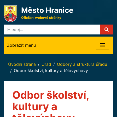
Město Hranice
Oficiální webové stránky
Zobrazit menu
Úvodní strana
Úřad
Odbory a struktura úřadu
Odbor školství, kultury a tělovýchovy
Odbor školství,
kultury a