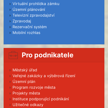
Virtuální prohlídka zámku
Územní plánování
Televizní zpravodajství
Zpravodaj
Rezervační systém
Mobilní rozhlas
Pro podnikatele
Městský úřad
Veřejné zakázky a výběrová řízení
Územní plán
Program rozvoje města
Projekty města
Instituce podporující podnikání
Užitečné odkazy