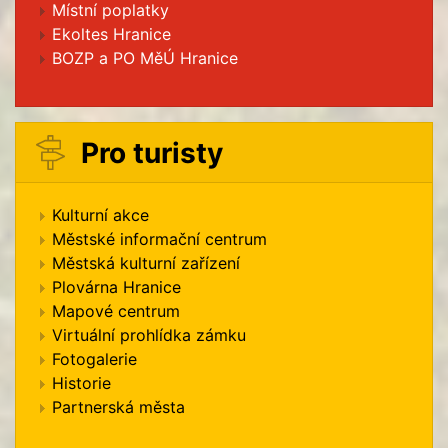
Místní poplatky
Ekoltes Hranice
BOZP a PO MěÚ Hranice
Pro turisty
Kulturní akce
Městské informační centrum
Městská kulturní zařízení
Plovárna Hranice
Mapové centrum
Virtuální prohlídka zámku
Fotogalerie
Historie
Partnerská města