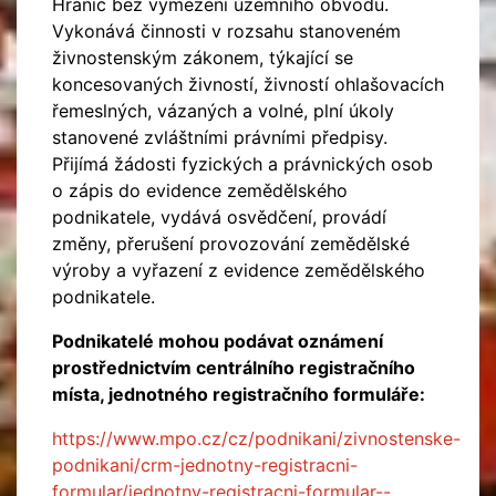
Hranic bez vymezení územního obvodu.
Vykonává činnosti v rozsahu stanoveném
živnostenským zákonem, týkající se
koncesovaných živností, živností ohlašovacích
řemeslných, vázaných a volné, plní úkoly
stanovené zvláštními právními předpisy.
Přijímá žádosti fyzických a právnických osob
o zápis do evidence zemědělského
podnikatele, vydává osvědčení, provádí
změny, přerušení provozování zemědělské
výroby a vyřazení z evidence zemědělského
podnikatele.
Podnikatelé mohou podávat oznámení
prostřednictvím centrálního registračního
místa, jednotného registračního formuláře:
https://www.mpo.cz/cz/podnikani/zivnostenske-
podnikani/crm-jednotny-registracni-
formular/jednotny-registracni-formular--