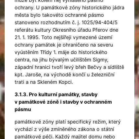
může být kolem něj vyhlášeno pásmo
ochrany. U památkové zóny historického jádra
města bylo takovéto ochranné pásmo
stanoveno rozhodnutím č. j. 1025/94-404/5
referátu kultury Okresního úřadu Přerov dne
21. 1. 1995. Toto nejšířeji vymezené území
ochrany památek je ohraničeno na severu
vyústěním Třídy 1. máje do historického
centra, na jihu bývalým učilištěm Sigmy,
západní hranici tvoří levý břeh Bečvy a sídliště
kpt. Jaroše, na východě končí u železniční
trati a na Skleném Kopci.
3.1.3. Pro kulturní památky, stavby
v památkové zóně i stavby v ochranném
pásmu
památkové zóny platí specifický režim, který
vychází z výše zmíněného zákona o státní
památkové péči. Každý majitel domu nebo