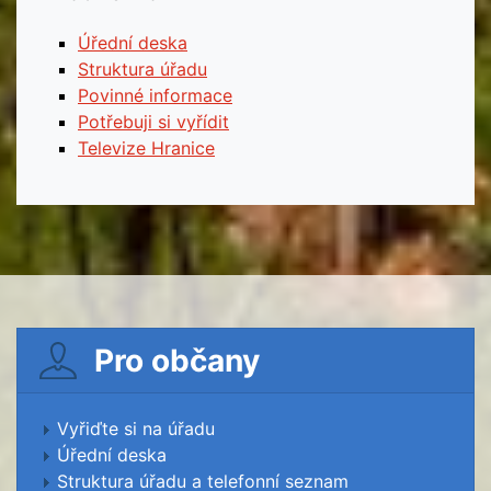
Úřední deska
Struktura úřadu
Povinné informace
Potřebuji si vyřídit
Televize Hranice
Pro občany
Vyřiďte si na úřadu
Úřední deska
Struktura úřadu a telefonní seznam