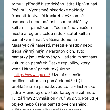
tomu v případě historického jádra Lipníka nad
Bečvou). Významné historické doklady
činnosti lidstva, či konkrétní významné
osobnosti nebo události, jsou prohlášeny
kulturními památkami. Těch máme v našem
městě a regionu celou řadu - statut kulturní
památky má např. většina domů na
Masarykově náměstí, městské hradby nebo
třeba větrný mlýn v Partutovicích. Tyto
památky jsou evidovány v Ústředním seznamu
kulturních památek České republiky, který
vede Národní památkový ústav
-
http://www.npu.cz/
. Území s menším
podílem kulturních památek může být
prohlášeno za památkovou zónu - historické
jádro Hranic bylo do této kategorie zahrnuto
10. září 1992 vyhláškou 476/1992 Sb. Pokud je
objekt nebo území památkově chráněno,