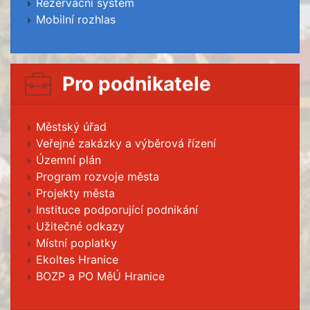
Rezervační systém
Mobilní rozhlas
Pro podnikatele
Městský úřad
Veřejné zakázky a výběrová řízení
Územní plán
Program rozvoje města
Projekty města
Instituce podporující podnikání
Užitečné odkazy
Místní poplatky
Ekoltes Hranice
BOZP a PO MěÚ Hranice