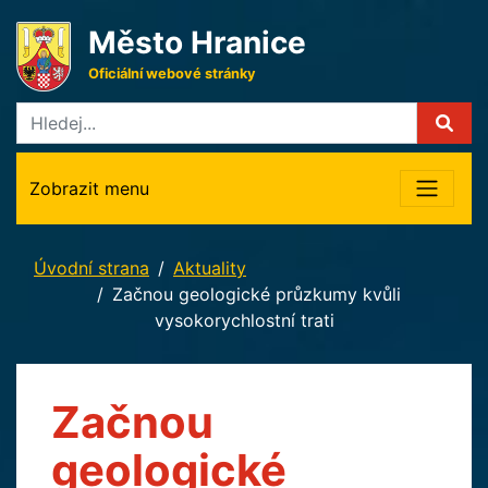
Město Hranice
Oficiální webové stránky
Zobrazit menu
Úvodní strana
Aktuality
Začnou geologické průzkumy kvůli
vysokorychlostní trati
Začnou
geologické