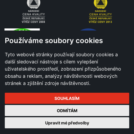
Používáme soubory cookies
Tyto webové stránky používají soubory cookies a
další sledovací nástroje s cílem vylepšení
uživatelského prostředí, zobrazení přizpůsobeného
obsahu a reklam, analýzy návštěvnosti webových
stránek a zjištění zdroje návštěvnosti.
SOUHLASÍM
Všechna práva vyhrazena - Město Hranice © 2026 |
ODMÍTÁM
Změnit nastavení cookies
Tvorba a správa webu
Upravit mé předvolby