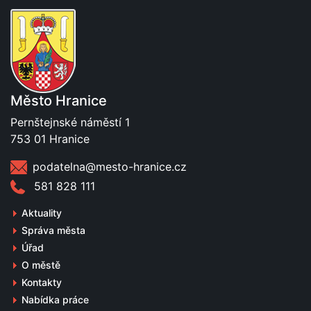
Město Hranice
Pernštejnské náměstí 1
753 01 Hranice
podatelna@mesto-hranice.cz
581 828 111
Aktuality
Správa města
Úřad
O městě
Kontakty
Nabídka práce