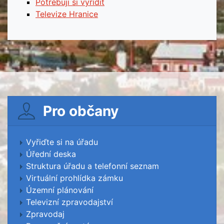
Potřebuji si vyřídit
Televize Hranice
Pro občany
Vyřiďte si na úřadu
Úřední deska
Struktura úřadu a telefonní seznam
Virtuální prohlídka zámku
Územní plánování
Televizní zpravodajství
Zpravodaj