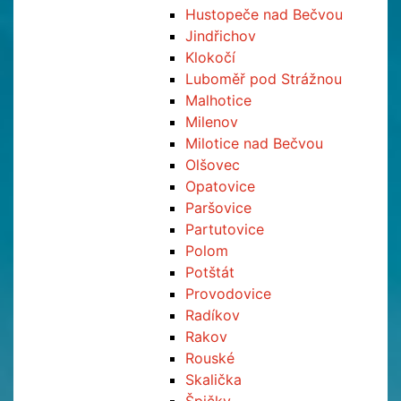
Hustopeče nad Bečvou
Jindřichov
Klokočí
Luboměř pod Strážnou
Malhotice
Milenov
Milotice nad Bečvou
Olšovec
Opatovice
Paršovice
Partutovice
Polom
Potštát
Provodovice
Radíkov
Rakov
Rouské
Skalička