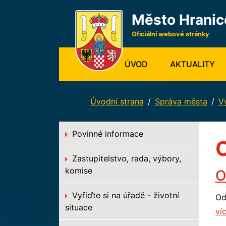
Město Hranic
Oficiální webové stránky
(CURRENT)
ÚVOD
AKTUALITY
Úvodní strana
Správa města
Vy
Povinné informace
Zastupitelstvo, rada, výbory,
komise
O
Vyřiďte si na úřadě - životní
Od
situace
víc