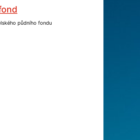
 fond
ělského půdního fondu