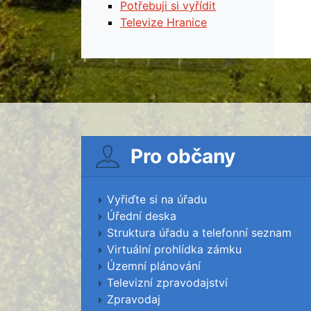
Potřebuji si vyřídit
Televize Hranice
Pro občany
Vyřiďte si na úřadu
Úřední deska
Struktura úřadu a telefonní seznam
Virtuální prohlídka zámku
Územní plánování
Televizní zpravodajství
Zpravodaj