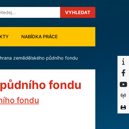
VYHLEDAT
KTY
NABÍDKA PRÁCE
hrana zemědělského půdního fondu
půdního fondu
ního fondu