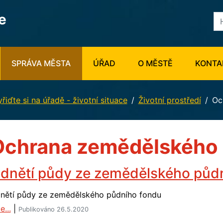
e
SPRÁVA MĚSTA
ÚŘAD
O MĚSTĚ
KONTA
řiďte si na úřadě - životní situace
Životní prostředí
Oc
Ochrana zemědělského 
dnětí půdy ze zemědělského půd
nětí půdy ze zemědělského půdního fondu
e...
|
Publikováno 26.5.2020