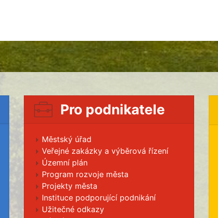
Pro podnikatele
Městský úřad
Veřejné zakázky a výběrová řízení
Územní plán
Program rozvoje města
Projekty města
Instituce podporující podnikání
Užitečné odkazy