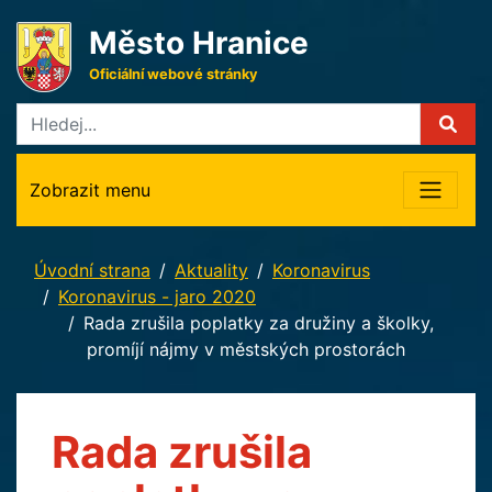
Město Hranice
Oficiální webové stránky
Zobrazit menu
Úvodní strana
Aktuality
Koronavirus
Koronavirus - jaro 2020
Rada zrušila poplatky za družiny a školky,
promíjí nájmy v městských prostorách
Rada zrušila